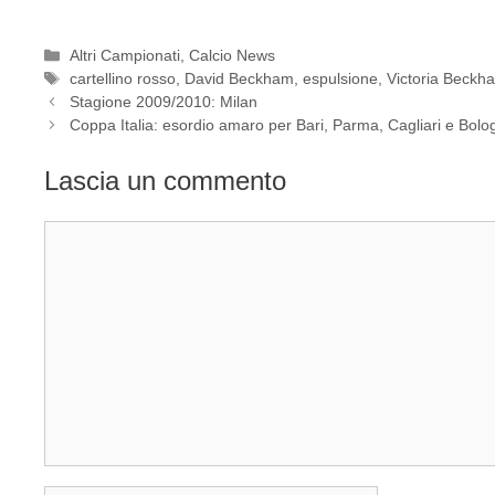
Categorie
Altri Campionati
,
Calcio News
Tag
cartellino rosso
,
David Beckham
,
espulsione
,
Victoria Beckh
Stagione 2009/2010: Milan
Coppa Italia: esordio amaro per Bari, Parma, Cagliari e Bolo
Lascia un commento
Commento