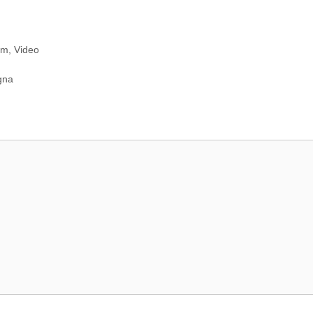
am
,
Video
gna