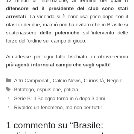
12 minuti di interruzione, al termine dei quali
il
difensore ed il presidente del club sono stati
arrestati.
La vicenda si è conclusa poco dopo con il
rilascio dei due, ma ciò non ha evitato che in Brasile si
scatenassero
delle polemiche
sull’intervento delle
forze dell’ordine sul campo di gioco.
Accadesse per ogni fallo fischiato, ci ritroveremmo
più agenti intorno al campo che sugli spalti!
Categorie
Altri Campionati
,
Calcio News
,
Curiosità
,
Regole
Tag
Botafogo
,
espulsione
,
polizia
Serie B: il Bologna torna in A dopo 3 anni
Rivaldo: un fenomeno, ma non per tutti!
1 commento su “Brasile: