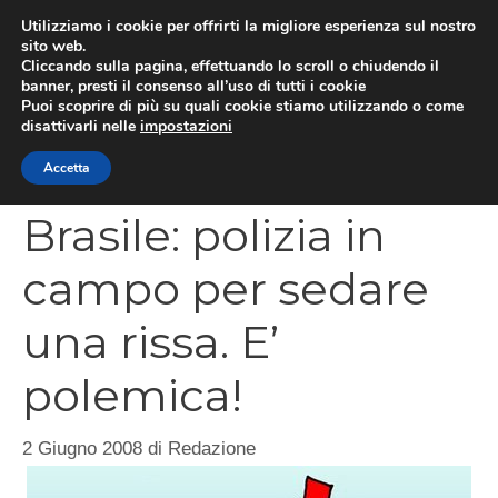
Vai
Utilizziamo i cookie per offrirti la migliore esperienza sul nostro
al
sito web.
MEN
Cliccando sulla pagina, effettuando lo scroll o chiudendo il
contenuto
banner, presti il consenso all’uso di tutti i cookie
Puoi scoprire di più su quali cookie stiamo utilizzando o come
disattivarli nelle
impostazioni
CATEGORIES
Accetta
Brasile: polizia in
campo per sedare
una rissa. E’
polemica!
2 Giugno 2008
di
Redazione