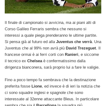
Il finale di campionato si avvicina, ma ai piani alti di
Corso Galileo Ferraris sembra che nessuno si
interessi a quale piega prenderanno le ultime partite.
Si pensa già al futuro ed alla
Juventus che verrà
. Una
Juventus che al 99% non avrà più
David Trezeguet
. Il
francese ormai è ai ferri corti con
Ranieri
, e siccome
il tecnico ex
Chelsea
è confermatissimo dalla
dirigenza bianconera, sarà proprio lui a fare le valigie.
Fino a poco tempo fa sembrava che la destinazione
preferita fosse
Lione
, ed invece è di ieri la notizia che
ci sono squadre inglesi e spagnole che sono
interessate al 32enne attaccante Bleus. In particolare
sembra che sia il
Barcellona
la squadra più