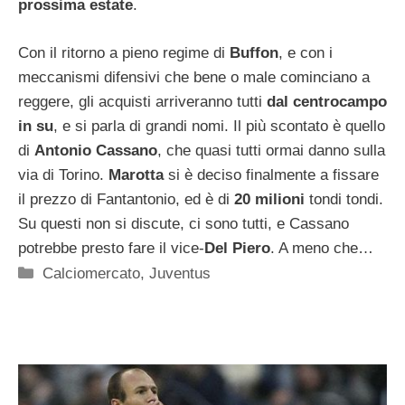
prossima estate
.
Con il ritorno a pieno regime di
Buffon
, e con i
meccanismi difensivi che bene o male cominciano a
reggere, gli acquisti arriveranno tutti
dal centrocampo
in su
, e si parla di grandi nomi. Il più scontato è quello
di
Antonio Cassano
, che quasi tutti ormai danno sulla
via di Torino.
Marotta
si è deciso finalmente a fissare
il prezzo di Fantantonio, ed è di
20 milioni
tondi tondi.
Su questi non si discute, ci sono tutti, e Cassano
potrebbe presto fare il vice-
Del Piero
. A meno che…
Categorie
Calciomercato
,
Juventus