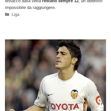
distacco dalla vetta
restano sempre 12
, un obiettivo
impossibile da raggiungere.
Categorie
Liga