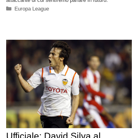
attaccante di cui sentiremo parlare in futuro.
Categorie
Europa League
Ufficiale: David Silva al