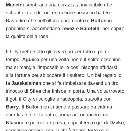
Mancini
sembrano una corazzata invincibile che
soltanto i cali di concentrazione possono battere.
Basti dire che nell’ultima gara contro il
Bolton
in
panchina si accomodano
Tevez
e
Balotelli
, per capire
la qualità della rosa.
Il City mette sotto gli avversari per tutto il primo
tempo,
Aguero
per una volta non è il solito cecchino,
ma si mangia l’impossibile, e così bisogna affidarsi
alla fortuna per sbloccare il risultato. Un bel regalo lo
fa
Jaaskelainen
che si fa rimbalzare davanti un tiro
innocuo di
Silva
che finisce in porta. Una volta trovato
il gol, il City si scioglie e raddoppia, stavolta con
Barry
. Il Bolton non ci tiene a passare da vittima
sacrificale e si fa sotto, prima accorciando con
Klasnic
, e poi nella ripresa, dopo il terzo gol di
Dzeko
,
segnando ancora, ma il City è troppo forte ed è