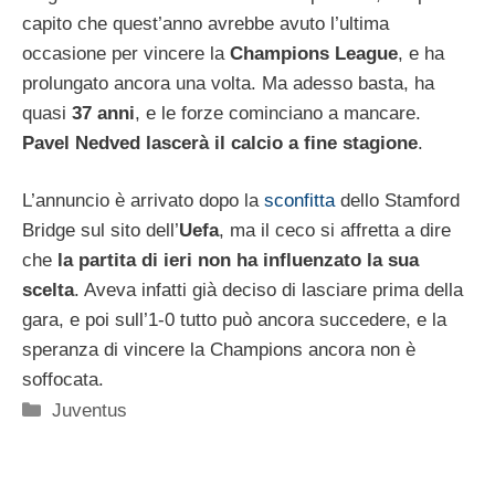
capito che quest’anno avrebbe avuto l’ultima
occasione per vincere la
Champions League
, e ha
prolungato ancora una volta. Ma adesso basta, ha
quasi
37 anni
, e le forze cominciano a mancare.
Pavel Nedved lascerà il calcio a fine stagione
.
L’annuncio è arrivato dopo la
sconfitta
dello Stamford
Bridge sul sito dell’
Uefa
, ma il ceco si affretta a dire
che
la partita di ieri non ha influenzato la sua
scelta
. Aveva infatti già deciso di lasciare prima della
gara, e poi sull’1-0 tutto può ancora succedere, e la
speranza di vincere la Champions ancora non è
soffocata.
Categorie
Juventus