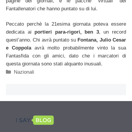
pagine dei giornali, e le pacche “virtuali” dei
Fantallenatori che hanno puntato su di lui.
Peccato perchè la 21esima giornata poteva essere
dedicata ai
portieri para-rigori, ben 3
, un record
quest’anno. Chi avrà puntato su
Fontana, Julio Cesar
e Coppola
avrà molto probabilmente vinto la sua
Fantasfida con gli amici, dato che i marcatori di
questa giornata sono stati alquanto inusuali.
Categorie
Nazionali