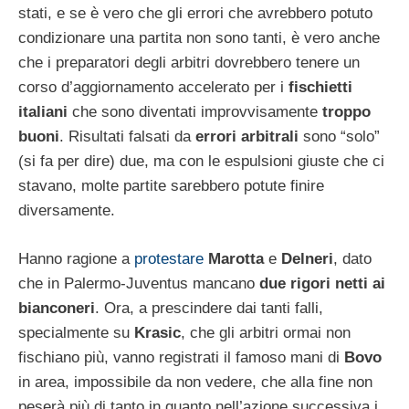
stati, e se è vero che gli errori che avrebbero potuto
condizionare una partita non sono tanti, è vero anche
che i preparatori degli arbitri dovrebbero tenere un
corso d’aggiornamento accelerato per i
fischietti
italiani
che sono diventati improvvisamente
troppo
buoni
. Risultati falsati da
errori arbitrali
sono “solo”
(si fa per dire) due, ma con le espulsioni giuste che ci
stavano, molte partite sarebbero potute finire
diversamente.
Hanno ragione a
protestare
Marotta
e
Delneri
, dato
che in Palermo-Juventus mancano
due rigori netti ai
bianconeri
. Ora, a prescindere dai tanti falli,
specialmente su
Krasic
, che gli arbitri ormai non
fischiano più, vanno registrati il famoso mani di
Bovo
in area, impossibile da non vedere, che alla fine non
peserà più di tanto in quanto nell’azione successiva i