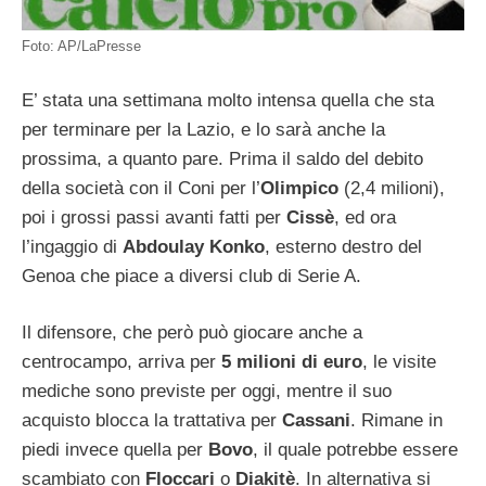
Foto: AP/LaPresse
E’ stata una settimana molto intensa quella che sta
per terminare per la Lazio, e lo sarà anche la
prossima, a quanto pare. Prima il saldo del debito
della società con il Coni per l’
Olimpico
(2,4 milioni),
poi i grossi passi avanti fatti per
Cissè
, ed ora
l’ingaggio di
Abdoulay Konko
, esterno destro del
Genoa che piace a diversi club di Serie A.
Il difensore, che però può giocare anche a
centrocampo, arriva per
5 milioni di euro
, le visite
mediche sono previste per oggi, mentre il suo
acquisto blocca la trattativa per
Cassani
. Rimane in
piedi invece quella per
Bovo
, il quale potrebbe essere
scambiato con
Floccari
o
Diakitè
. In alternativa si