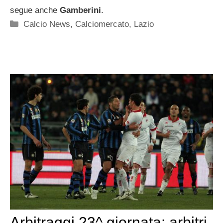
segue anche
Gamberini
.
Categorie
Calcio News
,
Calciomercato
,
Lazio
Arbitraggi 23^ giornata: arbitri