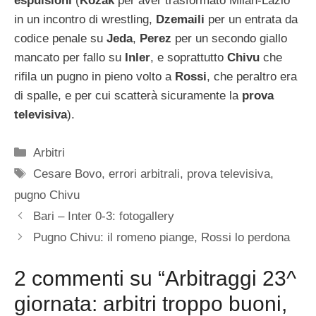
espulsioni
(
Kozak
per aver trasformato Milan-Lazio
in un incontro di wrestling,
Dzemaili
per un entrata da
codice penale su
Jeda
,
Perez
per un secondo giallo
mancato per fallo su
Inler
, e soprattutto
Chivu
che
rifila un pugno in pieno volto a
Rossi
, che peraltro era
di spalle, e per cui scatterà sicuramente la
prova
televisiva
).
Categorie
Arbitri
Tag
Cesare Bovo
,
errori arbitrali
,
prova televisiva
,
pugno Chivu
Bari – Inter 0-3: fotogallery
Pugno Chivu: il romeno piange, Rossi lo perdona
2 commenti su “Arbitraggi 23^
giornata: arbitri troppo buoni,