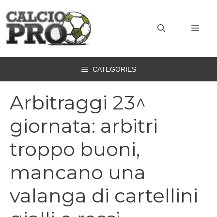
Vai
al
MEN
contenuto
CATEGORIES
Arbitraggi 23^
giornata: arbitri
troppo buoni,
mancano una
valanga di cartellini