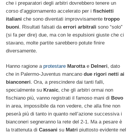
che i preparatori degli arbitri dovrebbero tenere un
corso d’aggiornamento accelerato per i
fischietti
italiani
che sono diventati improvvisamente
troppo
buoni
. Risultati falsati da
errori arbitrali
sono “solo”
(si fa per dire) due, ma con le espulsioni giuste che ci
stavano, molte partite sarebbero potute finire
diversamente.
Hanno ragione a
protestare
Marotta
e
Delneri
, dato
che in Palermo-Juventus mancano
due rigori netti ai
bianconeri
. Ora, a prescindere dai tanti falli,
specialmente su
Krasic
, che gli arbitri ormai non
fischiano più, vanno registrati il famoso mani di
Bovo
in area, impossibile da non vedere, che alla fine non
peserà più di tanto in quanto nell’azione successiva i
bianconeri segneranno la rete del 2-1. Ma a pesare è
la trattenuta di
Cassani
su
Matri
piuttosto evidente nel