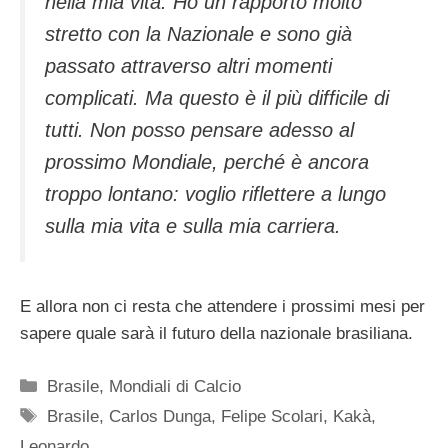
nella mia vita. Ho un rapporto molto
stretto con la Nazionale e sono già
passato attraverso altri momenti
complicati. Ma questo è il più difficile di
tutti. Non posso pensare adesso al
prossimo Mondiale, perché è ancora
troppo lontano: voglio riflettere a lungo
sulla mia vita e sulla mia carriera.
E allora non ci resta che attendere i prossimi mesi per
sapere quale sarà il futuro della nazionale brasiliana.
Categorie
Brasile
,
Mondiali di Calcio
Tag
Brasile
,
Carlos Dunga
,
Felipe Scolari
,
Kakà
,
Leonardo