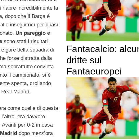
i riapre incredibilmente la
a, dopo che il Barça è
alle inseguitrici per quasi
ionato.
Un pareggio e
te
sono stati i risultati
Fantacalcio: alcu
tre gare della squadra di
dritte sul
che forse distratta dalla
a soprattutto convinta
Fantaeuropei
into il campionato, si è
nte spenta, crollando
l Real Madrid.
ara come quelle di questa
l’altro, era davvero
 Avanti per 0-2 in casa
 Madrid
dopo mezz’ora