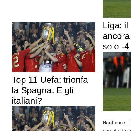
Liga: i
ancora 
solo -4
Top 11 Uefa: trionfa
la Spagna. E gli
italiani?
Raul
non si 
soprattutto o