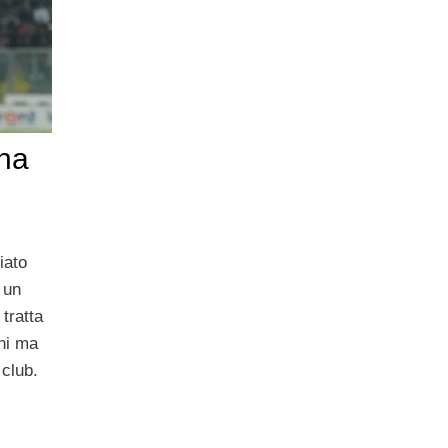
una
iato
 un
tratta
ni ma
 club.