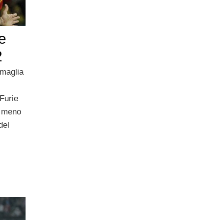
e
2
 maglia
Furie
a meno
del