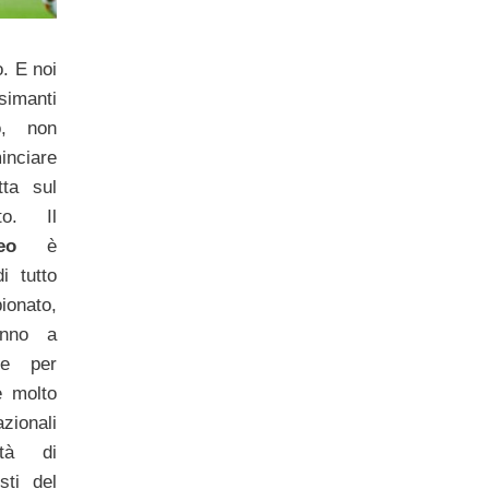
o. E noi
simanti
o, non
ciare
tta sul
to. Il
eo
è
i tutto
ionato,
anno a
te per
è molto
zionali
ità di
sti del