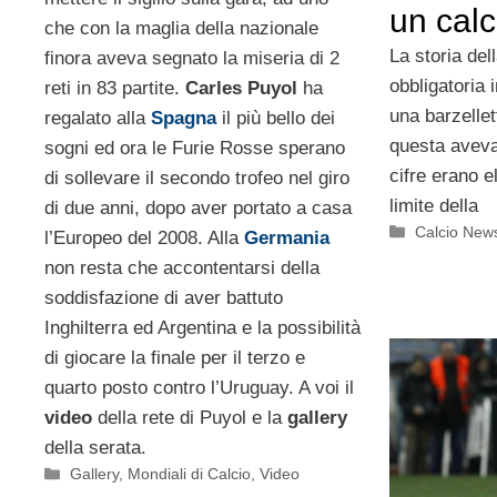
un calc
che con la maglia della nazionale
La storia del
finora aveva segnato la miseria di 2
obbligatoria
reti in 83 partite.
Carles Puyol
ha
una barzelle
regalato alla
Spagna
il più bello dei
questa aveva
sogni ed ora le Furie Rosse sperano
cifre erano 
di sollevare il secondo trofeo nel giro
limite della
di due anni, dopo aver portato a casa
Categorie
Calcio New
l’Europeo del 2008. Alla
Germania
non resta che accontentarsi della
soddisfazione di aver battuto
Inghilterra ed Argentina e la possibilità
di giocare la finale per il terzo e
quarto posto contro l’Uruguay. A voi il
video
della rete di Puyol e la
gallery
della serata.
Categorie
Gallery
,
Mondiali di Calcio
,
Video