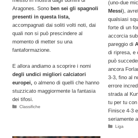
messo in mostra dagli uomini di
(uno-due mic
Aragones. Sono
ben sei gli spagnoli
Messi
), avr
presenti in questa lista,
qualsiasi squ
accompagnati dai soliti volti noti, dai
forte di un f
quali non si può prescindere al
accorcia subi
momento di metter su una
pareggio di
fantaformazione.
di ripresa, e 
può succede
E allora andiamo a scoprire i nomi
ancora Forlan
degli undici migliori calciatori
3-3, fino al
europei,
o almeno di quelli che hanno
errore incred
stuzzicato maggiormente la fantasia
strada al Kun
dei tifosi.
tu per tu co
Categorie
Classifiche
Finisce 4-3 
seriamente a
Categorie
Liga