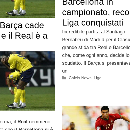
Barcellona in
campionato, reco
Liga conquistati
l Barça cade
Incredibile partita al Santiago
e il Real è a
Bernabeu di Madrid per il Clasi
grande sfida tra Real e Barcell
che, come ogni anno, decide lo
scudetto. Il Barça si presentav
un
Categorie
Calcio News
,
Liga
ferma, il
Real
nemmeno,
ra che
il Barcellona si è