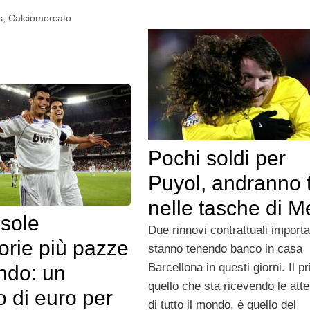
s
,
Calciomercato
Pochi soldi per
Puyol, andranno t
nelle tasche di M
usole
Due rinnovi contrattuali importa
orie più pazze
stanno tenendo banco in casa
Barcellona in questi giorni. Il p
ndo: un
quello che sta ricevendo le atte
o di euro per
di tutto il mondo, è quello del