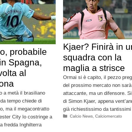
Kjaer? Finirà in 
o, probabile
squadra con la
 in Spagna,
maglia a strisce
olta al
Ormai si è capito, il pezzo preg
lona
del prossimo mercato non sarà
 a metà il brasiliano
attaccante, ma un difensore. Si 
 da tempo chiede di
di Simon Kjaer, appena vent’an
o, ma il megacontratto
già richiestissimo da tantissimi
Categorie
Calcio News
,
Calciomercato
ster City lo costringe a
a fredda Inghilterra