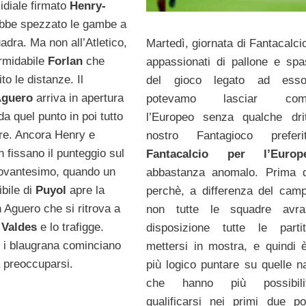
idiale firmato
Henry-
ebbe spezzato le gambe a
adra. Ma non all’Atletico,
Martedì, giornata di Fantacalci
ormidabile
Forlan
che
appassionati di pallone e spa
to le distanze. Il
del gioco legato ad ess
Aguero
arriva in apertura
potevamo lasciar comin
da quel punto in poi tutto
l’Europeo senza qualche dri
re. Ancora Henry e
nostro Fantagioco preferi
 fissano il punteggio sul
Fantacalcio per l’Europ
 novantesimo, quando un
abbastanza anomalo. Prima d
ibile di
Puyol
apre la
perchè, a differenza del camp
 Aguero che si ritrova a
non tutte le squadre avr
n
Valdes
e lo trafigge.
disposizione tutte le parti
e i blaugrana cominciano
mettersi in mostra, e quindi 
 preoccuparsi.
più logico puntare su quelle na
che hanno più possibil
qualificarsi nei primi due po