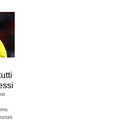
utti
essi
nti
rimo,
nzioni