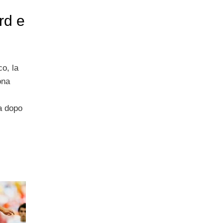
rd e
co, la
ona
a dopo