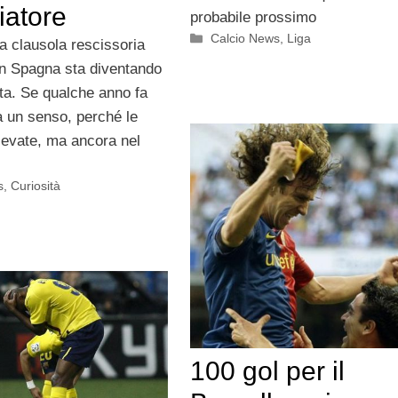
iatore
probabile prossimo
Categorie
Calcio News
,
Liga
la clausola rescissoria
 in Spagna sta diventando
tta. Se qualche anno fa
 un senso, perché le
elevate, ma ancora nel
s
,
Curiosità
100 gol per il