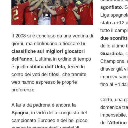
sgonfiato
. S
Liga spagnol
stato a +12 d
tutto il camp
Il 2008 si è concluso da una ventina di
due sconfit
giorni, ma continuano a fioccare
le
delle ultime 
classifiche sui migliori giocatori
Guardiola
, 
dell’anno.
L’ultima in ordine di tempo
Champions, m
è quella
stilata dall’Uefa,
tenendo
di aver già v
conto dei voti dei tifosi, che tramite
improvvisame
web hanno espresso le proprie
fino al +4 da
preferenze.
Certo, una g
A farla da padrona è ancora
la
domenica tra 
Spagna,
in virtù della conquista del
impensabile.
campionato Europeo e del bel gioco
dell’
Atletico