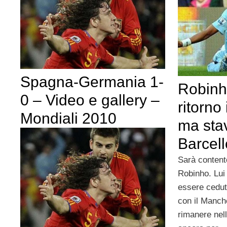
Spagna-Germania 1-
Robinh
0 – Video e gallery –
ritorno
Mondiali 2010
ma stav
Barcel
Sarà contento
Robinho. Lui
essere cedut
con il Manche
rimanere nell