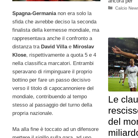
ancora per
Categorie
Calcio New
Spagna-Germania
non era solo la
sfida che avrebbe deciso la seconda
finalista della kermesse mondiale, ma
rappresentava anche il confronto a
distanza tra
David Villa
e
Miroslav
Klose
, rispettivamente a quota 5 e 4
nella classifica marcatori. Entrambi
speravano di rimpinguare il proprio
bottino per fare un passo decisivo
verso il titolo di capocannoniere del
mondiale, contribuendo al tempo
Le cla
stesso al passaggio del turno della
resciss
propria nazionale.
del mo
Ma alla fine è toccato ad un difensore
miliard
mettere il sigillo sulla gara, ad uno