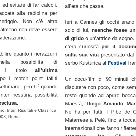
e
ed evitare di far calcoli,
all’età che passa.
accata alla radiolina per
meriggio. Non c’è altra
Ieri a Cannes gli occhi erano 
o almeno non deve essere
solo di lui,
neanche fosse un
siderazione.
di grido
o un’attrice da sogno.
c’era curiosità
per il docume
bilire quanto i nerazzurri
sulla sua vita
presentato dal 
ella possibilità di
serbo Kusturica al
Festival
fra
re il titolo
all’ultima
o i match point falliti
Un docu-film di 90 minuti c
 settimane, perché quando
discutere non poco, come sem
 Inter nessuna possibilità
resto quando ad aprire bocc
esclusa.
Maestà,
Diego Amando Mar
ano
,
Inter
,
Risultati e Classifica
Ne ha per tutti il Pibe de 
008
,
Roma
Matarrese a Pelè, fino a tocca
internazionali che fanno riflette