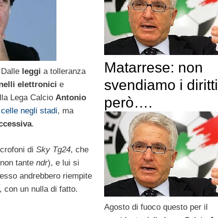
Matarrese: non
. Dalle
leggi
a tolleranza
svendiamo i diritti
nelli elettronici
e
ella Lega Calcio
Antonio
però….
e
celle negli stadi
, ma
ccessiva
.
crofoni di
Sky Tg24
, che
 non tante
ndr
), e lui si
pesso andrebbero riempite
 con un nulla di fatto.
Agosto di fuoco questo per il