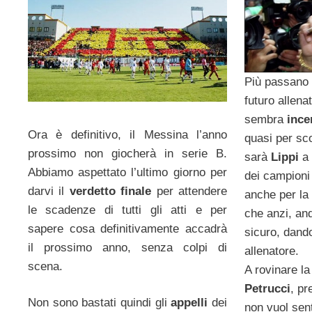
Più passano l
futuro allena
sembra
ince
Ora è definitivo, il Messina l’anno
quasi per sco
prossimo non giocherà in serie B.
sarà
Lippi
a
Abbiamo aspettato l’ultimo giorno per
dei campioni
darvi il
verdetto finale
per attendere
anche per la
le scadenze di tutti gli atti e per
che anzi, an
sapere cosa definitivamente accadrà
sicuro, dando
il prossimo anno, senza colpi di
allenatore.
scena.
A rovinare la 
Petrucci
, pr
Non sono bastati quindi gli
appelli
dei
non vuol sent