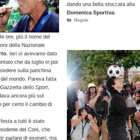
dando una bella stoccata alla
Domenica Sportiva
.
Categorie
Regole
e ore, più il nome del
tore della Nazionale
rto
. Ieri vi avevamo dato
ntato che da luglio in poi
 sedere sulla panchina
 del mondo. Pareva fatta
Gazzetta dello Sport
,
dava ancora più sul
 per certo il cambio di
festa a tutti è stato
esidente del Coni, che
ir parlare di esoneri, ma