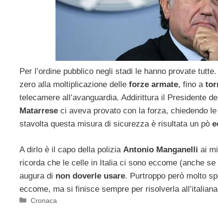
Per l’ordine pubblico negli stadi le hanno provate tutte
zero alla moltiplicazione delle
forze armate
, fino a
tor
telecamere all’avanguardia. Addirittura il Presidente d
Matarrese
ci aveva provato con la forza, chiedendo l
stavolta questa misura di sicurezza è risultata un pò
e
A dirlo è il capo della polizia
Antonio Manganelli
ai mi
ricorda che le celle in Italia ci sono eccome (anche se
augura di
non doverle usare
. Purtroppo però molto s
eccome, ma si finisce sempre per risolverla all’italiana,
Categorie
Cronaca