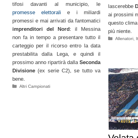
tifosi davanti al municipio, le
lascerebbe
promesse elettorali
e i miliardi
ai prossimi 
promessi e mai arrivati da fantomatici
questo clima 
imprenditori del Nord
: il Messina
più niente.
non fa in tempo a presentare tutto il
Categorie
Allenatori
,
I
carteggio per il ricorso entro la data
prestabilita dalla Lega, e quindi il
prossimo anno ripartirà dalla
Seconda
Divisione
(ex serie C2), se tutto va
bene.
Categorie
Altri Campionati
Volata 