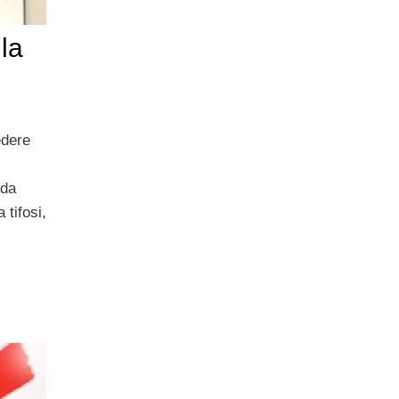
la
edere
 da
 tifosi,