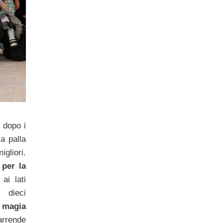
dopo i
la palla
gliori.
o
per la
ai lati
 dieci
 magia
arrende