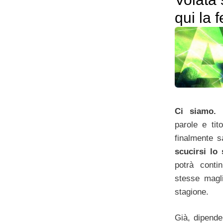
qui la 
Ci siamo.
D
parole e tit
finalmente
scucirsi lo
potrà conti
stesse magl
stagione.
Già, dipende 