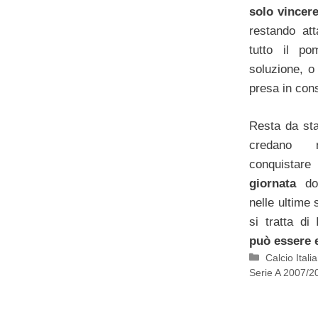
solo vincer
restando att
tutto il po
soluzione, 
presa in con
Resta da sta
credano n
conquista
giornata
dop
nelle ultime
si tratta di
può essere 
Categorie
Calcio Itali
Serie A 2007/2