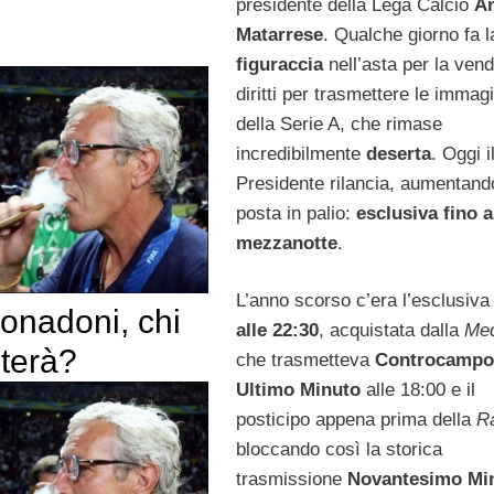
presidente della Lega Calcio
An
Matarrese
. Qualche giorno fa l
figuraccia
nell’asta per la vend
diritti per trasmettere le immagi
della Serie A, che rimase
incredibilmente
deserta
. Oggi i
Presidente rilancia, aumentand
posta in palio:
esclusiva fino a
mezzanotte
.
L’anno scorso c’era l’esclusiv
onadoni, chi
alle 22:30
, acquistata dalla
Med
nterà?
che trasmetteva
Controcampo
Ultimo Minuto
alle 18:00 e il
posticipo appena prima della
R
bloccando così la storica
trasmissione
Novantesimo Mi