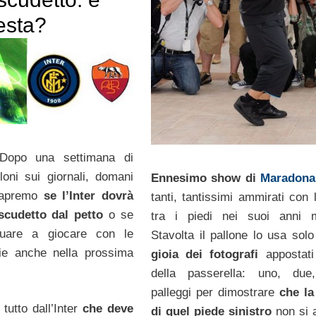
festa?
opo una settimana di
oloni sui giornali, domani
Ennesimo show di
Maradona
 sapremo
se l’Inter dovrà
tanti, tantissimi ammirati con 
 scudetto dal petto
o se
tra i piedi nei suoi anni mi
nuare a giocare con le
Stavolta il pallone lo usa sol
ie anche nella prossima
gioia dei fotografi
appostati 
della passerella: uno, due,
palleggi per dimostrare
che la
tutto dall’Inter
che deve
di quel piede sinistro
non si 