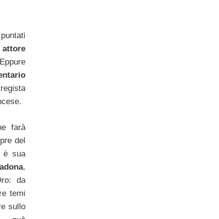
puntati
 attore
 Eppure
ntario
regista
ncese.
he farà
pre del
a è sua
adona.
Oro: da
re temi
re sullo