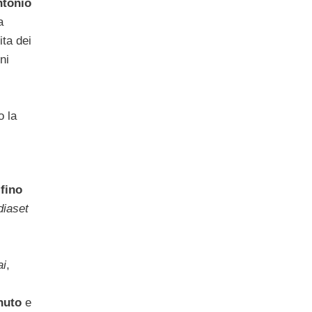
tonio
a
ita dei
ni
l
o la
a
fino
iaset
ai
,
nuto
e