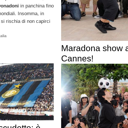
Donadoni
in panchina fino
mondiali. Insomma, in
si rischia di non capirci
talia
Maradona show 
Cannes!
scudetto: è