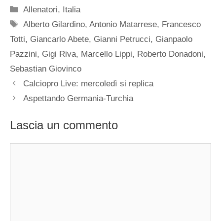
Categorie
Allenatori
,
Italia
Tag
Alberto Gilardino
,
Antonio Matarrese
,
Francesco
Totti
,
Giancarlo Abete
,
Gianni Petrucci
,
Gianpaolo
Pazzini
,
Gigi Riva
,
Marcello Lippi
,
Roberto Donadoni
,
Sebastian Giovinco
Calciopro Live: mercoledì si replica
Aspettando Germania-Turchia
Lascia un commento
Commento