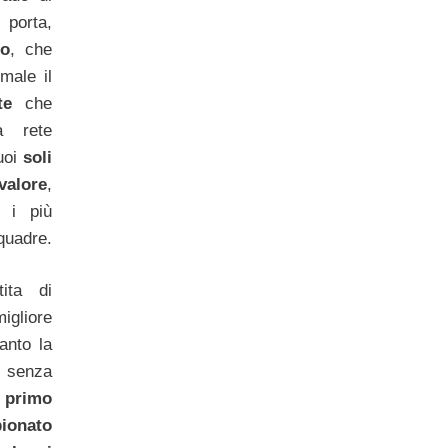
 porta,
no
, che
male il
te
che
a rete
suoi
soli
alore
,
 i più
squadre.
ita di
migliore
anto la
senza
 primo
pionato