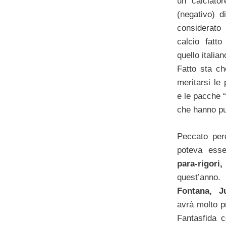
un calciato
(negativo) 
considerato
calcio fatt
quello italian
Fatto sta ch
meritarsi le 
e le pacche “
che hanno pun
Peccato per
poteva ess
para-rigor
quest’anno
Fontana, J
avrà molto p
Fantasfida c