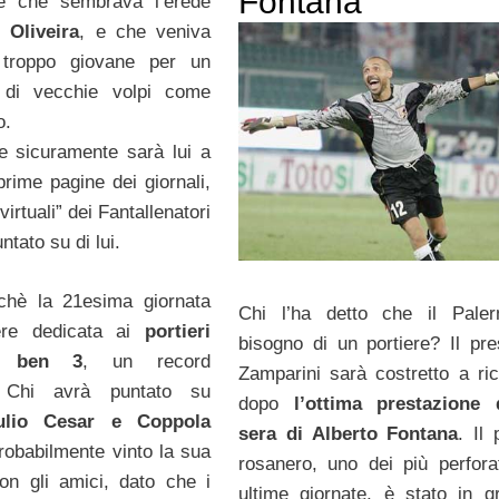
Fontana
re che sembrava l’erede
di
Oliveira
, e che veniva
 troppo giovane per un
o di vecchie volpi come
o.
e sicuramente sarà lui a
prime pagine dei giornali,
virtuali” dei Fantallenatori
tato su di lui.
chè la 21esima giornata
Chi l’ha detto che il Pale
ere dedicata ai
portieri
bisogno di un portiere? Il pre
i, ben 3
, un record
Zamparini sarà costretto a ric
. Chi avrà puntato su
dopo
l’ottima prestazione 
ulio Cesar e Coppola
sera di Alberto Fontana
. Il 
robabilmente vinto la sua
rosanero, uno dei più perforat
on gli amici, dato che i
ultime giornate, è stato in g