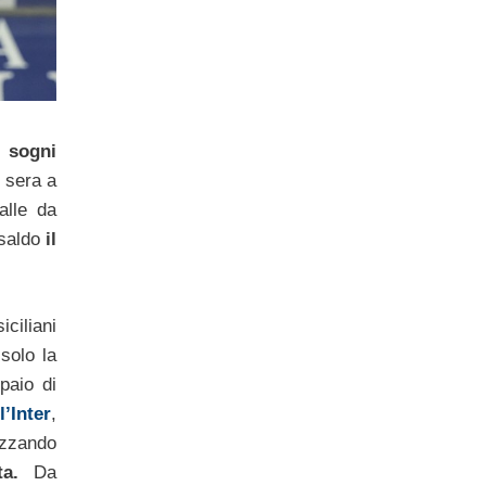
 sogni
i sera a
alle da
 saldo
il
ciliani
solo la
paio di
’Inter
,
izzando
ata.
Da