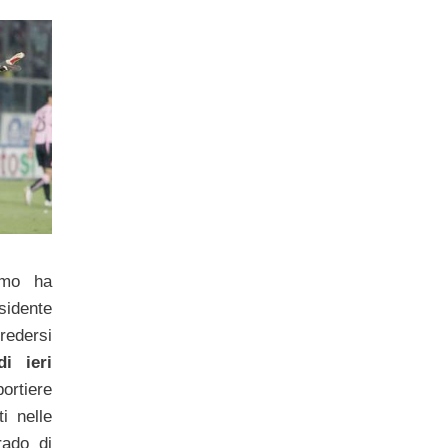
rmo ha
sidente
redersi
di ieri
portiere
i nelle
rado di