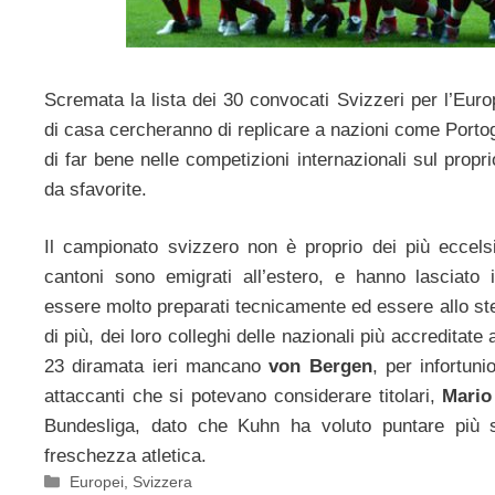
Scremata la lista dei 30 convocati Svizzeri per l’Eur
di casa cercheranno di replicare a nazioni come Porto
di far bene nelle competizioni internazionali sul pro
da sfavorite.
Il campionato svizzero non è proprio dei più eccelsi
cantoni sono emigrati all’estero, e hanno lasciato 
essere molto preparati tecnicamente ed essere allo st
di più, dei loro colleghi delle nazionali più accreditate al
23 diramata ieri mancano
von Bergen
, per infortun
attaccanti che si potevano considerare titolari,
Mario
Bundesliga, dato che Kuhn ha voluto puntare più s
freschezza atletica.
Categorie
Europei
,
Svizzera