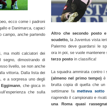
opeo, ecco come i padroni
gallo e Danimarca, capaci
Altro che secondo posto e
prio campo, anche partendo
scudetto,
la Juventus vista ier
Palermo deve guardarsi le sp
ora in poi, se vuole mantenere
, ma molti calciatori dei
terzo posto
in classifica!
il segno, dimostrando di
esso livello, se non anche
La squadra ammirata contro i si
la vittoria. Dalla lista dei
(almeno nel primo tempo)
è 
io, e a sorpresa uno degli
brutta copia di quella che un 
 Eggimann
, che gioca in
settimane fa
metteva sotto l
ull’esperienza che sulla
riaprendo il campionato e rivat
una Roma quasi rassegn