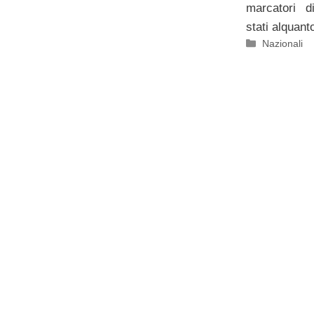
marcatori d
stati alquant
Categorie
Nazionali