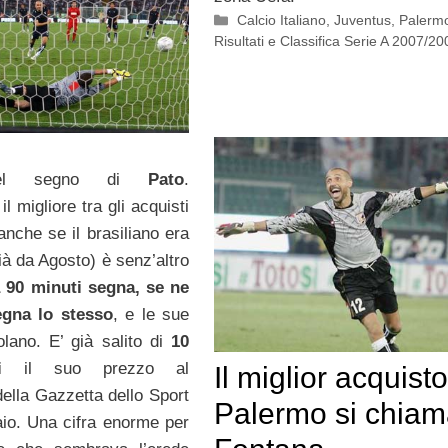
Categorie
Calcio Italiano
,
Juventus
,
Palerm
Risultati e Classifica Serie A 2007/20
nel segno di
Pato
.
l migliore tra gli acquisti
anche se il brasiliano era
ià da Agosto) è senz’altro
 90 minuti segna, se ne
egna lo stesso
, e le sue
olano. E’ già salito di
10
i
il suo prezzo al
Il miglior acquisto
della Gazzetta dello Sport
Palermo si chia
io. Una cifra enorme per