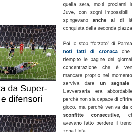
quella sera, molti proclami 
Juve, con sogni impossibili
spingevano
anche al di 
conquista della seconda piazza
Poi lo stop “forzato” di Parm
noti fatti di cronaca
che 
riempito le pagine dei giornal
concentrazione che è ve
mancare proprio nel momento
serviva dare
un segnale 
ta da Super-
L’avversaria era abbordabil
 e difensori
perché non sia capace di offrir
gioco, ma perché veniva
da 
sconfitte consecutive,
ch
avevano fatto perdere il treno
zona Uefa.