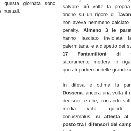
i questa giornata sono
salvare più volte la propria
o inusuali.
anche su un rigore di
Tava
non aveva nemmeno calciato 
penalty.
Almeno 3 le para
hanno lasciato inviolata l
palermitana, e a dispetto dei 
17 Fantamilioni di v
sicuramente metterà in riga
quotati portieroni delle grandi 
In difesa è ottima la part
Dossena
, ancora una volta il 
dei suoi, e che, contando solt
media voto, quindi 
bonus/malus,
si attesta al
posto tra i difensori del cam