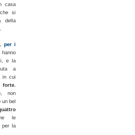
in casa
 che si
là
della
.
a,
per i
hanno
i, e la
nuta a
 in cui
forte.
e, non
e un bel
quattro
e le
 per la