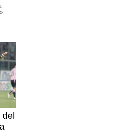
o
,
08
 del
ma