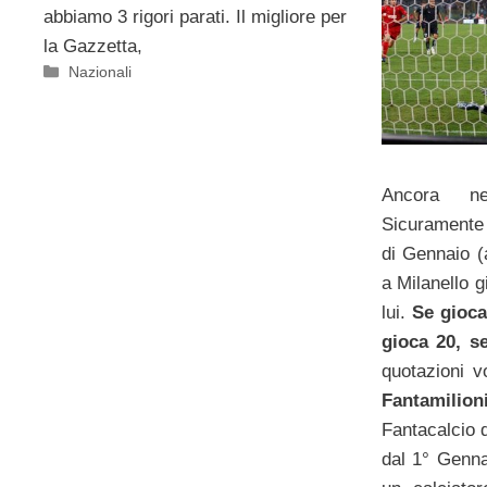
abbiamo 3 rigori parati. Il migliore per
la Gazzetta,
Categorie
Nazionali
Ancora 
Sicuramente i
di Gennaio (
a Milanello g
lui.
Se gioca
gioca 20, s
quotazioni v
Fantamilion
Fantacalcio 
dal 1° Genna