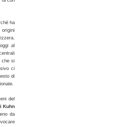
i fa con
rchè ha
 origini
vizzera.
oggi al
centrali
, che si
sivo ci
esto di
ionale.
meni del
di Kuhn
meno da
nvocare