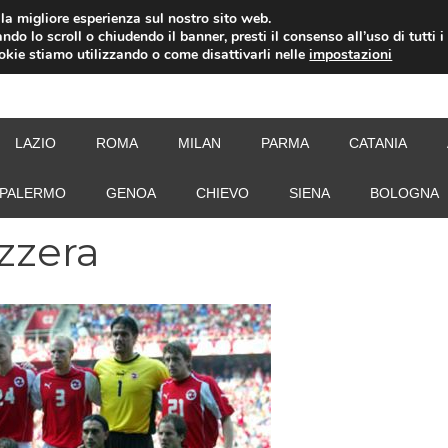
i la migliore esperienza sul nostro sito web.
ndo lo scroll o chiudendo il banner, presti il consenso all’uso di tutti i
ookie stiamo utilizzando o come disattivarli nelle
impostazioni
NEW
LAZIO
ROMA
MILAN
PARMA
CATANIA
PALERMO
GENOA
CHIEVO
SIENA
BOLOGNA
zzera