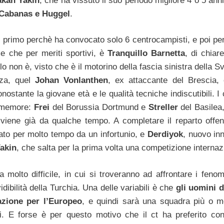
kan Yakin
, che ha vissuto il suo periodo migliore 4 o 5 ann
Cabanas e Huggel
.
e, primo perchè ha convocato solo 6 centrocampisti, e poi pe
ome che per meriti sportivi, è
Tranquillo Barnetta
, di chiare
o non è, visto che è il motorino della fascia sinistra della S
nza, quel
Johan Vonlanthen
, ex attaccante del Brescia, 
ostante la giovane età e le qualità tecniche indiscutibili. I 
immemore:
Frei
del Borussia Dortmund e
Streller
del Basilea
viene già da qualche tempo. A completare il reparto offen
ato per molto tempo da un infortunio, e
Derdiyok
, nuovo inn
akin
, che salta per la prima volta una competizione internaz
a molto difficile, in cui si troveranno ad affrontare i feno
idibilità della Turchia. Una delle variabili è che
gli uomini 
azione per l’Europeo
, e quindi sarà una squadra più o 
i. E forse è per questo motivo che il ct ha preferito co