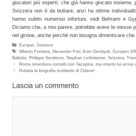
giocatori più esperti, che già hanno giocato insieme,
Svizzera non è da buttare, anzi ha ottime individual
hanno subito numerosi infortuni, vedi Behrami e Gy
Diciamo che, a mio parere, potrebbe avere le stesse per
nel girone, anche perchè non bisogna dimenticare che
Categorie
Europei
,
Svizzera
Tag
Alberto Fontana
,
Alexander Frei
,
Eren Derdiyok
,
Europeo 20
Ballotta
,
Philippe Senderos
,
Stephan Lichtsteiner
,
Svizzera
,
Tran
Roma smentisce contatti con Tacopina, ma intanto lui arriva 
Rubata la biografia scottante di Zidane!
Lascia un commento
Commento