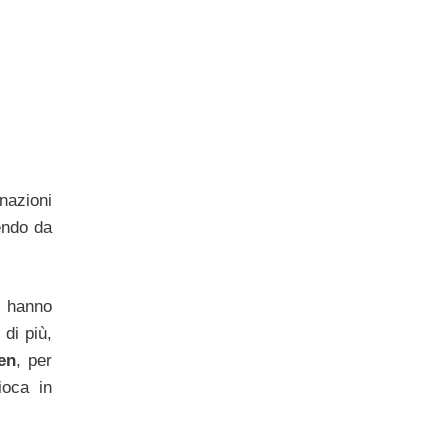
nazioni
endo da
e hanno
di più,
en
, per
ioca in