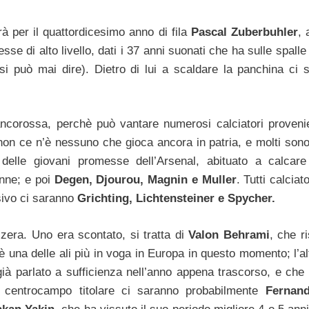
arà per il quattordicesimo anno di fila
Pascal Zuberbuhler
, 
se di alto livello, dati i 37 anni suonati che ha sulle spall
si può mai dire). Dietro di lui a scaldare la panchina ci 
ancorossa, perchè può vantare numerosi calciatori provenie
i non ce n’è nessuno che gioca ancora in patria, e molti son
delle giovani promesse dell’Arsenal, abituato a calcar
enne; e poi
Degen, Djourou, Magnin e Muller
. Tutti calciato
sivo ci saranno
Grichting, Lichtensteiner e Spycher.
zzera. Uno era scontato, si tratta di
Valon Behrami
, che r
 una delle ali più in voga in Europa in questo momento; l’al
già parlato a sufficienza nell’anno appena trascorso, e che 
il centrocampo titolare ci saranno probabilmente
Fernan