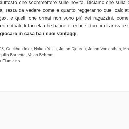
 piuttosto che scommettere sulle novità. Diciamo che sulla c
ità, resta da vedere come e quanto reggeranno quei calciat
gax, e quelli che ormai non sono più dei ragazzini, come
centuali di farcela che hanno i cechi e i turchi di arrivare
giocare in casa ha i suoi vantaggi
.
08
,
Goekhan Inler
,
Hakan Yakin
,
Johan Djourou
,
Johan Vonlanthen
,
Ma
quillo Barnetta
,
Valon Behrami
a Fiumicino