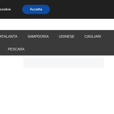
 cookie
Accetta
S
CALCIOMERCATO
ALLENATORI
ATALANTA
SAMPDORIA
UDINESE
CAGLIARI
PESCARA