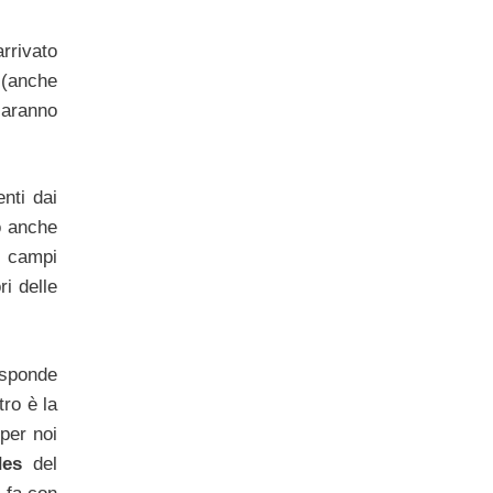
arrivato
e (anche
saranno
nti dai
o anche
e campi
ri delle
isponde
tro è la
per noi
des
del