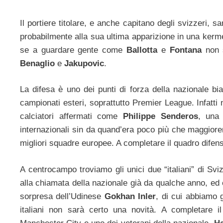
Il portiere titolare, e anche capitano degli svizzeri, s
probabilmente alla sua ultima apparizione in una kermes
se a guardare gente come
Ballotta
e
Fontana
non 
Benaglio
e
Jakupovic
.
La difesa è uno dei punti di forza della nazionale bi
campionati esteri, soprattutto Premier League. Infatt
calciatori affermati come
Philippe Senderos
, una 
internazionali sin da quand’era poco più che maggior
migliori squadre europee. A completare il quadro difen
A centrocampo troviamo gli unici due “italiani” di Svi
alla chiamata della nazionale già da qualche anno, ed è
sorpresa dell’Udinese
Gokhan Inler
, di cui abbiamo 
italiani non sarà certo una novità. A completare 