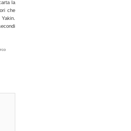
arta la
ori che
 Yakin.
 secondi
rco