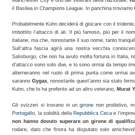
Manchester City e uno dei veterani della nazionale,
Ha
il Basilea in Champions League. In panchina troviamo
Probabilmente Kuhn deciderà di giocare con il trident
imbottito l’attacco di ali. Il più famoso, più per il n
italiane, ma che, nonostante il suo nome, tanto tranquill
Sull’altra fascia agirà una nostra vecchia conosce
Salisburgo, che non ha avuto molta fortuna in Italia, non
d’attacco sono solo due, e lo sono ormai da tempo 
alterneranno nel ruolo di prima punta come ormai av
saranno
Gygax
, nonostante quest’anno sia stato ferm
Kuhn, che lo ha preferito ad un altro veterano,
Murat Y
Gli svizzeri si trovano in un
girone
non proibitivo, m
Portogallo
, la solidità della
Repubblica Ceca
e l’imprev
non hanno dovuto superare un girone di qualific
rodare, dato che finora ha disputato solo amichevol