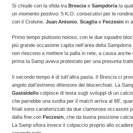
Si chiude con la sfida tra
Brescia
e
Sampdoria
la quat
un momento positivo: 5 K.O. consecutivi per le rondinel
con il Crotone.
Juan Antonio
,
Scaglia
e
Feczesin
in a
Primo tempo piuttosto noioso, con le due squadre blocc
più grande occasione capita nell’area della Sampdoria int
non riescono a mettere la palla in rete, a causa anche 
prima la Samp aveva protestato per una presunta tratte
Il secondo tempo è di tutt’altra pasta. Il Brescia ci p
angolo dall’estremo difensore dei blucerchiati. La Samp
Gastaldello
colpisce di testa sugli sviluppi di un calci
che parrebbe una svolta per il match arriva al 68′, quan
finali sono caratterizzati da due clamorose occasioni p
dalla fine con
Feczesin
, che da buona posizione calci
La Samp sfiora invece il colpaccio proprio allo scade