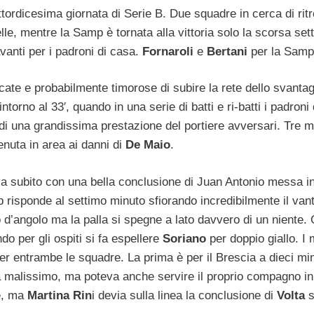
tordicesima giornata di Serie B. Due squadre in cerca di rit
le, mentre la Samp è tornata alla vittoria solo la scorsa se
vanti per i padroni di casa.
Fornaroli
e
Bertani
per la Samp
ate e probabilmente timorose di subire la rete dello svantag
orno al 33′, quando in una serie di batti e ri-batti i padroni
di una grandissima prestazione del portiere avversari. Tre m
nuta in area ai danni di
De Maio
.
rova subito con una bella conclusione di Juan Antonio messa i
 risponde al settimo minuto sfiorando incredibilmente il van
o d’angolo ma la palla si spegne a lato davvero di un niente. 
do per gli ospiti si fa espellere
Soriano
per doppio giallo. I 
er entrambe le squadre. La prima è per il Brescia a dieci min
a malissimo, ma poteva anche servire il proprio compagno in
re, ma
Martina Rin
i devia sulla linea la conclusione di
Volta
s