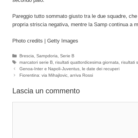
secondo palo.
Pareggio tutto sommato giusto tra le due squadre, che 
propria striscia negativa, mentre la Samp continua a m
Photo credits | Getty Images
Categorie
Brescia
,
Sampdoria
,
Serie B
Tag
marcatori serie B
,
risultati quattordicesima giornata
,
risultati 
Genoa-Inter e Napoli-Juventus, le date dei recuperi
Fiorentina: via Mihajlovic, arriva Rossi
Lascia un commento
Commento