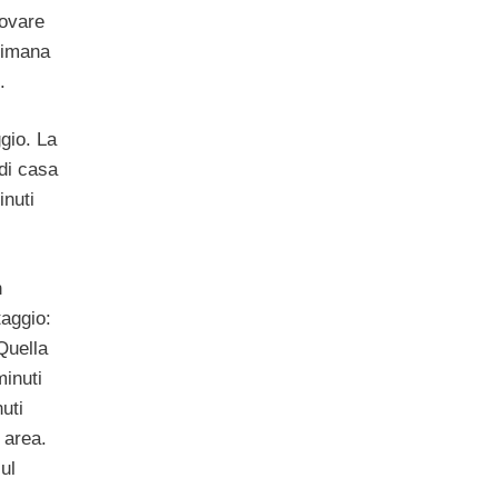
rovare
ttimana
.
gio. La
 di casa
inuti
n
taggio:
Quella
minuti
uti
 area.
ul