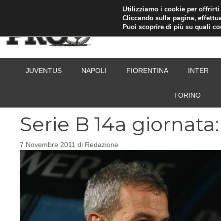
Vai
Utilizziamo i cookie per offrirt
Cliccando sulla pagina, effettua
al
Puoi scoprire di più su quali c
contenuto
JUVENTUS
NAPOLI
FIORENTINA
INTER
TORINO
Serie B 14a giornata
7 Novembre 2011
di
Redazione