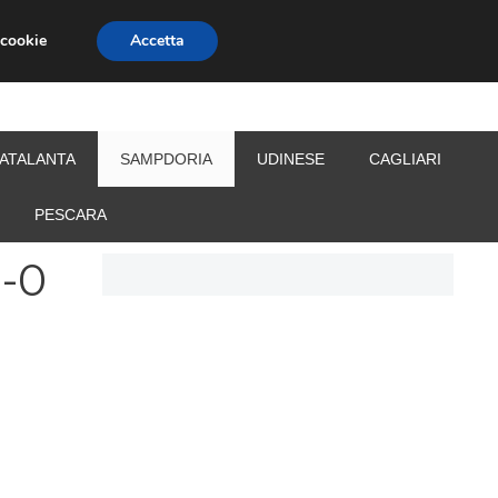
 cookie
Accetta
S
CALCIOMERCATO
ALLENATORI
ATALANTA
SAMPDORIA
UDINESE
CAGLIARI
PESCARA
0-0