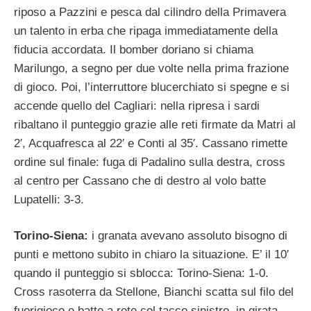
riposo a Pazzini e pesca dal cilindro della Primavera
un talento in erba che ripaga immediatamente della
fiducia accordata. Il bomber doriano si chiama
Marilungo, a segno per due volte nella prima frazione
di gioco. Poi, l’interruttore blucerchiato si spegne e si
accende quello del Cagliari: nella ripresa i sardi
ribaltano il punteggio grazie alle reti firmate da Matri al
2′, Acquafresca al 22′ e Conti al 35′. Cassano rimette
ordine sul finale: fuga di Padalino sulla destra, cross
al centro per Cassano che di destro al volo batte
Lupatelli: 3-3.
Torino-Siena:
i granata avevano assoluto bisogno di
punti e mettono subito in chiaro la situazione. E’ il 10′
quando il punteggio si sblocca: Torino-Siena: 1-0.
Cross rasoterra da Stellone, Bianchi scatta sul filo del
fuorigioco e batte a rete col tacco sinistro, in girata.