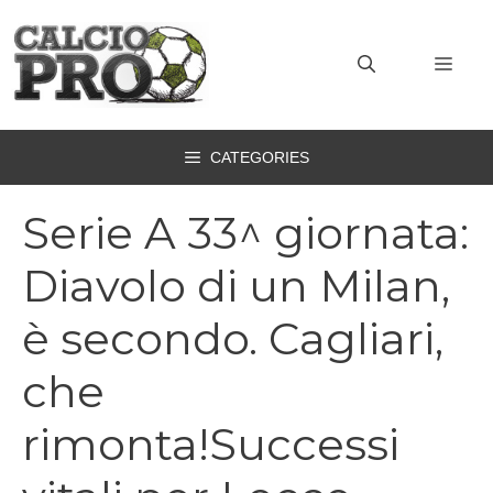
Vai
al
MEN
contenuto
CATEGORIES
Serie A 33^ giornata:
Diavolo di un Milan,
è secondo. Cagliari,
che
rimonta!Successi