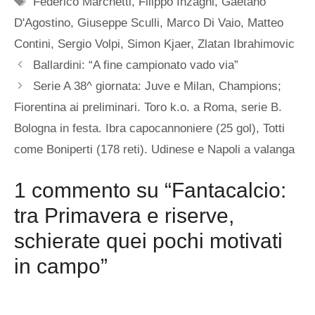
Federico Marchetti
,
Filippo Inzaghi
,
Gaetano
D'Agostino
,
Giuseppe Sculli
,
Marco Di Vaio
,
Matteo
Contini
,
Sergio Volpi
,
Simon Kjaer
,
Zlatan Ibrahimovic
Ballardini: “A fine campionato vado via”
Serie A 38^ giornata: Juve e Milan, Champions;
Fiorentina ai preliminari. Toro k.o. a Roma, serie B.
Bologna in festa. Ibra capocannoniere (25 gol), Totti
come Boniperti (178 reti). Udinese e Napoli a valanga
1 commento su “Fantacalcio:
tra Primavera e riserve,
schierate quei pochi motivati
in campo”