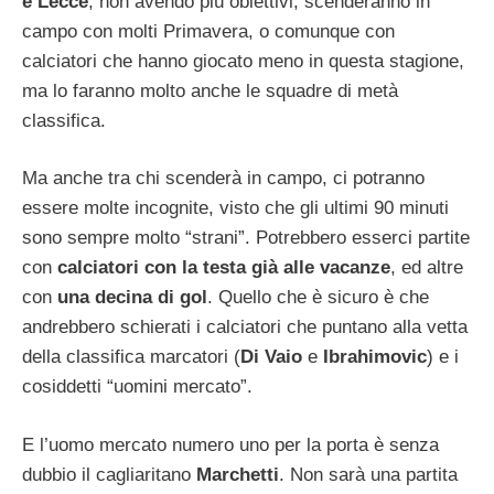
e Lecce
, non avendo più obiettivi, scenderanno in
campo con molti Primavera, o comunque con
calciatori che hanno giocato meno in questa stagione,
ma lo faranno molto anche le squadre di metà
classifica.
Ma anche tra chi scenderà in campo, ci potranno
essere molte incognite, visto che gli ultimi 90 minuti
sono sempre molto “strani”. Potrebbero esserci partite
con
calciatori con la testa già alle vacanze
, ed altre
con
una decina di gol
. Quello che è sicuro è che
andrebbero schierati i calciatori che puntano alla vetta
della classifica marcatori (
Di Vaio
e
Ibrahimovic
) e i
cosiddetti “uomini mercato”.
E l’uomo mercato numero uno per la porta è senza
dubbio il cagliaritano
Marchetti
. Non sarà una partita