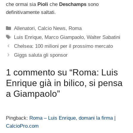
che ormai sia
Pioli
che
Deschamps
sono
definitivamente saltati.
Categorie
Allenatori
,
Calcio News
,
Roma
Tag
Luis Enrique
,
Marco Giampaolo
,
Walter Sabatini
Chelsea: 100 milioni per il prossimo mercato
Giggs saluta gli sponsor
1 commento su “Roma: Luis
Enrique già in bilico, si pensa
a Giampaolo”
Pingback:
Roma – Luis Enrique, domani la firma |
CalcioPro.com