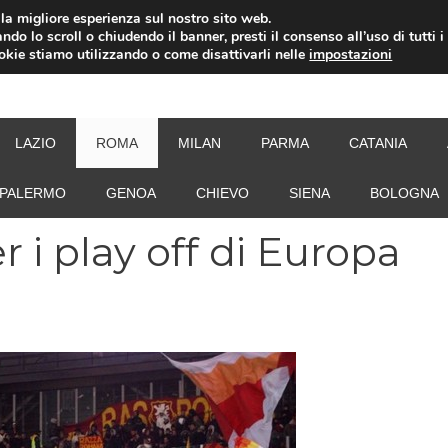
i la migliore esperienza sul nostro sito web.
ndo lo scroll o chiudendo il banner, presti il consenso all’uso di tutti i
ookie stiamo utilizzando o come disattivarli nelle
impostazioni
NEW
LAZIO
ROMA
MILAN
PARMA
CATANIA
PALERMO
GENOA
CHIEVO
SIENA
BOLOGNA
 i play off di Europa