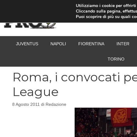
Vai
Utilizziamo i cookie per offrirt
Cliccando sulla pagina, effettua
al
Puoi scoprire di più su quali c
contenuto
JUVENTUS
NAPOLI
FIORENTINA
INTER
TORINO
Roma, i convocati per
League
8 Agosto 2011
di
Redazione