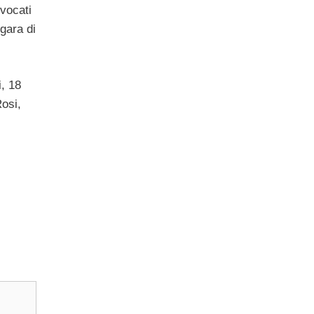
nvocati
 gara di
i, 18
Rosi,