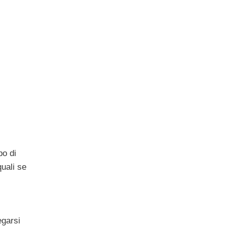
po di
quali se
egarsi