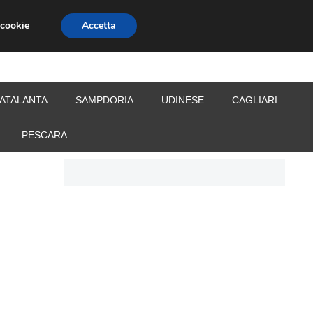
 cookie
Accetta
S
CALCIOMERCATO
ALLENATORI
ATALANTA
SAMPDORIA
UDINESE
CAGLIARI
PESCARA