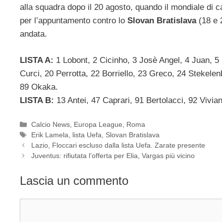
alla squadra dopo il 20 agosto, quando il mondiale di cat
per l’appuntamento contro lo
Slovan Bratislava
(18 e 2
andata.
LISTA A:
1 Lobont, 2 Cicinho, 3 Josè Angel, 4 Juan, 5 
Curci, 20 Perrotta, 22 Borriello, 23 Greco, 24 Stekelen
89 Okaka.
LISTA B:
13 Antei, 47 Caprari, 91 Bertolacci, 92 Viviani
Categorie
Calcio News
,
Europa League
,
Roma
Tag
Erik Lamela
,
lista Uefa
,
Slovan Bratislava
Lazio, Floccari escluso dalla lista Uefa. Zarate presente
Juventus: rifiutata l’offerta per Elia, Vargas più vicino
Lascia un commento
Commento