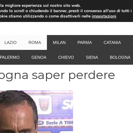
i la migliore esperienza sul nostro sito web.
ndo lo scroll o chiudendo il banner, presti il consenso all’uso di tutti i
ookie stiamo utilizzando o come disattivarli nelle
impostazioni
NEW
LAZIO
ROMA
MILAN
PARMA
CATANIA
PALERMO
GENOA
CHIEVO
SIENA
BOLOGNA
isogna saper perdere