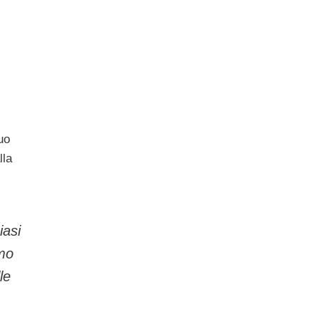
uo
lla
iasi
mmo
le