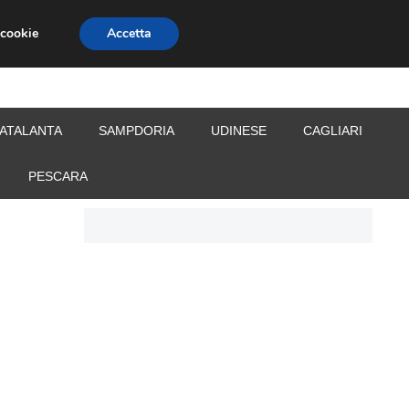
 cookie
Accetta
S
CALCIOMERCATO
ALLENATORI
ATALANTA
SAMPDORIA
UDINESE
CAGLIARI
PESCARA