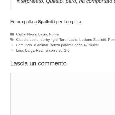
interpretato. Questo, però, ha comportato u
Ed ora palla
a Spalletti
per la replica.
Categorie
Calcio News
,
Lazio
,
Roma
Tag
Claudio Lotito
,
derby
,
Ighli Tare
,
Lazio
,
Luciano Spalletti
,
Ro
Edmundo “o animal” senza patente dopo 47 multe!
Liga: Barça-Real, si corre sul 2-0
Lascia un commento
Commento