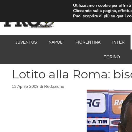
Vai
Utilizziamo i cookie per offrirt
Cliccando sulla pagina, effettua
al
Puoi scoprire di più su quali c
contenuto
JUVENTUS
NAPOLI
FIORENTINA
INTER
TORINO
Lotito alla Roma: b
13 Aprile 2009
di
Redazione