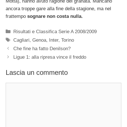
Motta), hanno avuto ragione dei granata. Mancano
ancora troppe gare alla fine della stagione, ma nel
frattempo
sognare non costa nulla.
Categorie
Risultati e Classifica Serie A 2008/2009
Tag
Cagliari
,
Genoa
,
Inter
,
Torino
Che fine ha fatto Denilson?
Ligue 1: alla ripresa vince il freddo
Lascia un commento
Commento