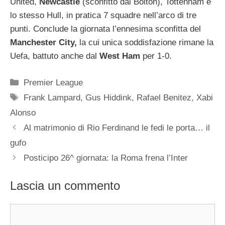
United,
Newcastle
(sconfitto dal Bolton), Tottenham e
lo stesso Hull, in pratica 7 squadre nell’arco di tre
punti. Conclude la giornata l’ennesima sconfitta del
Manchester City,
la cui unica soddisfazione rimane la
Uefa, battuto anche dal
West Ham
per 1-0.
Categorie
Premier League
Tag
Frank Lampard
,
Gus Hiddink
,
Rafael Benitez
,
Xabi
Alonso
Al matrimonio di Rio Ferdinand le fedi le porta… il
gufo
Posticipo 26^ giornata: la Roma frena l’Inter
Lascia un commento
Commento