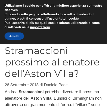
Vai
Utilizziamo i cookie per offrirti la migliore esperienza sul nostro
al
sito web.
MEN
Cliccando sulla pagina, effettuando lo scroll o chiudendo il
contenuto
banner, presti il consenso all’uso di tutti i cookie
Puoi scoprire di più su quali cookie stiamo utilizzando o come
disattivarli nelle
impostazioni
CATEGORIES
Accetta
Stramaccioni
prossimo allenatore
dell’Aston Villa?
26 Settembre 2018
di
Daniele Pace
Andrea
Stramaccioni
potrebbe diventare il prossimo
allenatore dell’
Aston Villa.
L’undici di Birmingham non
attraversa un gran momento di forma: i “villans” sono