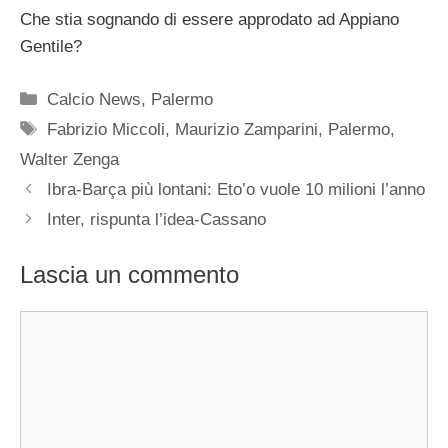
Che stia sognando di essere approdato ad Appiano
Gentile?
Categorie
Calcio News
,
Palermo
Tag
Fabrizio Miccoli
,
Maurizio Zamparini
,
Palermo
,
Walter Zenga
Ibra-Barça più lontani: Eto’o vuole 10 milioni l’anno
Inter, rispunta l’idea-Cassano
Lascia un commento
Commento