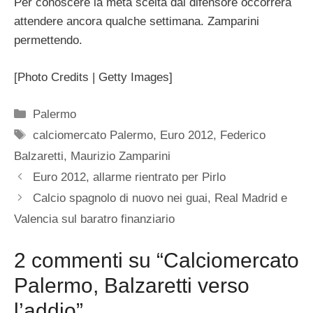
Per conoscere la meta scelta dal difensore occorrerà
attendere ancora qualche settimana. Zamparini
permettendo.
[Photo Credits | Getty Images]
Categorie
Palermo
Tag
calciomercato Palermo
,
Euro 2012
,
Federico
Balzaretti
,
Maurizio Zamparini
Euro 2012, allarme rientrato per Pirlo
Calcio spagnolo di nuovo nei guai, Real Madrid e
Valencia sul baratro finanziario
2 commenti su “Calciomercato
Palermo, Balzaretti verso
l’addio”