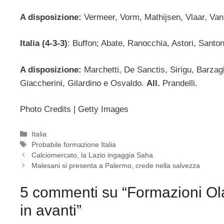
A disposizione:
Vermeer, Vorm, Mathijsen, Vlaar, Va
Italia (4-3-3)
: Buffon; Abate, Ranocchia, Astori, Santon
A disposizione:
Marchetti, De Sanctis, Sirigu, Barzagli
Giaccherini, Gilardino e Osvaldo.
All.
Prandelli.
Photo Credits | Getty Images
Categorie
Italia
Tag
Probabile formazione Italia
Calciomercato, la Lazio ingaggia Saha
Malesani si presenta a Palermo, crede nella salvezza
5 commenti su “Formazioni Olan
in avanti”