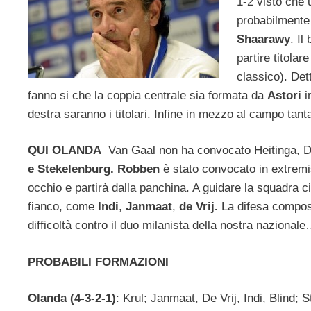
1-2 visto che 
probabilmente 
Shaarawy
. Il
partire titola
classico). Det
fanno si che la coppia centrale sia formata da
Astori
i
destra saranno i titolari. Infine in mezzo al campo tant
QUI OLANDA
Van Gaal non ha convocato Heitinga, D
e Stekelenburg. Robben
è stato convocato in extremi
occhio e partirà dalla panchina. A guidare la squadra 
fianco, come
Indi
,
Janmaat
,
de Vrij.
La difesa compo
difficoltà contro il duo milanista della nostra nazional
PROBABILI FORMAZIONI
Olanda (4-3-2-1)
: Krul; Janmaat, De Vrij, Indi, Blind;