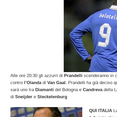
Alle ore 20:30 gli azzurri di
Prandelli
scenderanno in 
contro
l’Olanda
di
Van Gaal
. Prandelli ha già deciso q
sarà uno tra
Diamanti
del Bologna e
Candreva
della L
di
Sneijder
e
Steckelenburg
QUI ITALIA
La