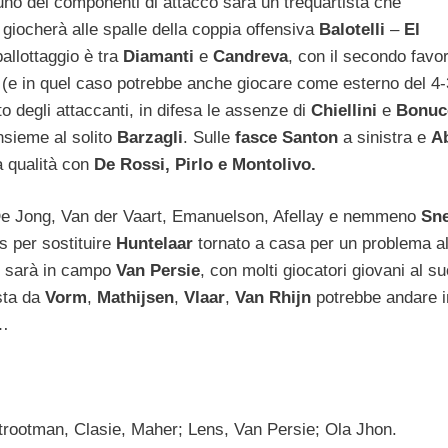
uno dei componenti di attacco sarà un trequartista che
giocherà alle spalle della coppia offensiva
Balotelli
–
El
 ballottaggio è tra
Diamanti
e
Candreva
, con il secondo favor
re (e in quel caso potrebbe anche giocare come esterno del 4-
to degli attaccanti, in difesa le assenze di
Chiellini
e
Bonuc
nsieme al solito
Barzagli
. Sulle
fasce Santon
a sinistra e
A
a qualità con
De Rossi, Pirlo e Montolivo.
e Jong, Van der Vaart, Emanuelson, Afellay e nemmeno
Sne
s per sostituire
Huntelaar
tornato a casa per un problema al
ci sarà in campo
Van Persie
, con molti giocatori giovani al su
sta da
Vorm
,
Mathijsen
,
Vlaar
,
Van Rhijn
potrebbe andare i
e…
 Strootman, Clasie, Maher; Lens, Van Persie; Ola Jhon.