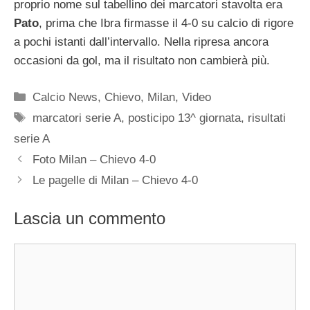
proprio nome sul tabellino dei marcatori stavolta era
Pato
, prima che Ibra firmasse il 4-0 su calcio di rigore
a pochi istanti dall’intervallo. Nella ripresa ancora
occasioni da gol, ma il risultato non cambierà più.
Categorie
Calcio News
,
Chievo
,
Milan
,
Video
Tag
marcatori serie A
,
posticipo 13^ giornata
,
risultati
serie A
Foto Milan – Chievo 4-0
Le pagelle di Milan – Chievo 4-0
Lascia un commento
Commento