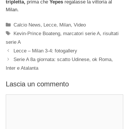
tripletta,
prima che
Yepes
regalasse la vittoria al
Milan.
Categorie
Calcio News
,
Lecce
,
Milan
,
Video
Tag
Kevin-Prince Boateng
,
marcatori serie A
,
risultati
serie A
Lecce – Milan 3-4: fotogallery
Serie A 8a giornata: scatto Udinese, ok Roma,
Inter e Atalanta
Lascia un commento
Commento