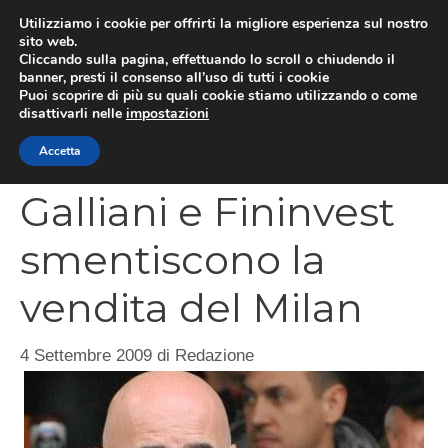
Vai
Utilizziamo i cookie per offrirti la migliore esperienza sul nostro
al
sito web.
MEN
Cliccando sulla pagina, effettuando lo scroll o chiudendo il
contenuto
banner, presti il consenso all’uso di tutti i cookie
Puoi scoprire di più su quali cookie stiamo utilizzando o come
disattivarli nelle
impostazioni
CATEGORIES
Accetta
Galliani e Fininvest
smentiscono la
vendita del Milan
4 Settembre 2009
di
Redazione