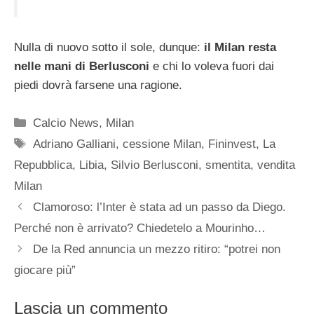
Nulla di nuovo sotto il sole, dunque:
il Milan resta
nelle mani di Berlusconi
e chi lo voleva fuori dai
piedi dovrà farsene una ragione.
Categorie
Calcio News
,
Milan
Tag
Adriano Galliani
,
cessione Milan
,
Fininvest
,
La
Repubblica
,
Libia
,
Silvio Berlusconi
,
smentita
,
vendita
Milan
Clamoroso: l’Inter è stata ad un passo da Diego.
Perché non è arrivato? Chiedetelo a Mourinho…
De la Red annuncia un mezzo ritiro: “potrei non
giocare più”
Lascia un commento