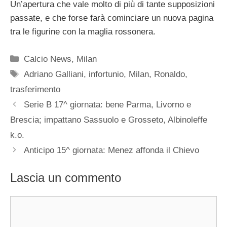
Un’apertura che vale molto di più di tante supposizioni
passate, e che forse farà cominciare un nuova pagina
tra le figurine con la maglia rossonera.
Categorie
Calcio News
,
Milan
Tag
Adriano Galliani
,
infortunio
,
Milan
,
Ronaldo
,
trasferimento
Serie B 17^ giornata: bene Parma, Livorno e
Brescia; impattano Sassuolo e Grosseto, Albinoleffe
k.o.
Anticipo 15^ giornata: Menez affonda il Chievo
Lascia un commento
Commento