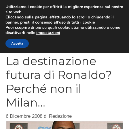
Vai
Utilizziamo i cookie per offrirti la migliore esperienza sul nostro
al
sito web.
MEN
Cliccando sulla pagina, effettuando lo scroll o chiudendo il
contenuto
banner, presti il consenso all’uso di tutti i cookie
Puoi scoprire di più su quali cookie stiamo utilizzando o come
disattivarli nelle
impostazioni
CATEGORIES
Accetta
La destinazione
futura di Ronaldo?
Perché non il
Milan…
6 Dicembre 2008
di
Redazione