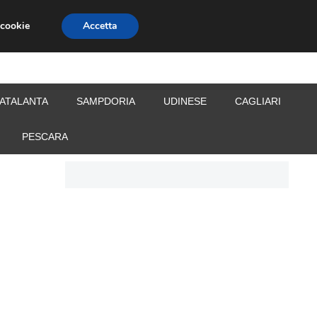
 cookie
Accetta
S
CALCIOMERCATO
ALLENATORI
ATALANTA
SAMPDORIA
UDINESE
CAGLIARI
PESCARA