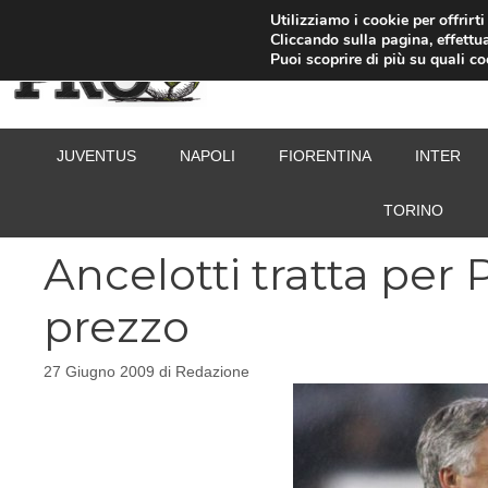
Vai
Utilizziamo i cookie per offrirt
Cliccando sulla pagina, effettua
al
Puoi scoprire di più su quali c
contenuto
JUVENTUS
NAPOLI
FIORENTINA
INTER
TORINO
Ancelotti tratta per Pi
prezzo
27 Giugno 2009
di
Redazione