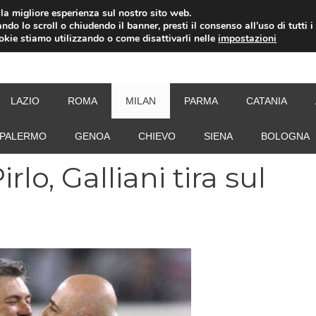
i la migliore esperienza sul nostro sito web.
ndo lo scroll o chiudendo il banner, presti il consenso all’uso di tutti i
ookie stiamo utilizzando o come disattivarli nelle
impostazioni
NEW
LAZIO
ROMA
MILAN
PARMA
CATANIA
PALERMO
GENOA
CHIEVO
SIENA
BOLOGNA
rlo, Galliani tira sul