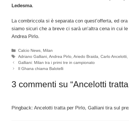
Ledesma
.
La combriccola si è separata con quest’offerta, ed ora
siamo sicuri che a breve ci sarà un’altra cena in cui l
Andrea Pirlo.
Categorie
Calcio News
,
Milan
Tag
Adriano Galliani
,
Andrea Pirlo
,
Ariedo Braida
,
Carlo Ancelotti
Galliani: Milan tra i primi tre in campionato
Il Ghana chiama Balotelli
3 commenti su “Ancelotti tratta 
Pingback: Ancelotti tratta per Pirlo, Galliani tira sul p