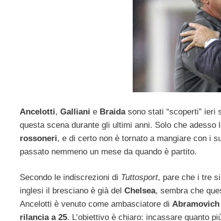
Ancelotti
,
Galliani
e
Braida
sono stati “scoperti” ieri
questa scena durante gli ultimi anni. Solo che adesso 
rossoneri
, e di certo non è tornato a mangiare con i 
passato nemmeno un mese da quando è partito.
Secondo le indiscrezioni di
Tuttosport
, pare che i tre s
inglesi il bresciano è già del
Chelsea
, sembra che ques
Ancelotti è venuto come ambasciatore di
Abramovic
rilancia a 25
. L’obiettivo è chiaro: incassare quanto pi