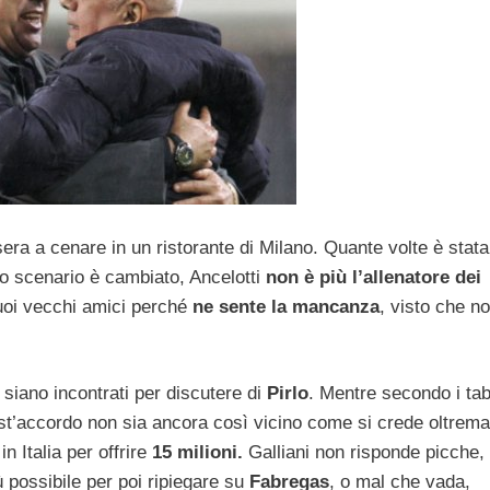
 sera a cenare in un ristorante di Milano. Quante volte è stata
lo scenario è cambiato, Ancelotti
non è più l’allenatore dei
suoi vecchi amici perché
ne sente la mancanza
, visto che n
i siano incontrati per discutere di
Pirlo
. Mentre secondo i tab
t’accordo non sia ancora così vicino come si crede oltrema
h
in Italia per offrire
15 milioni.
Galliani non risponde picche,
ù possibile per poi ripiegare su
Fabregas
, o mal che vada,