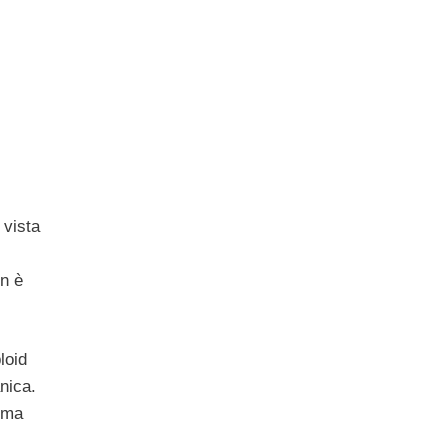
 vista
on è
loid
nica.
 ma