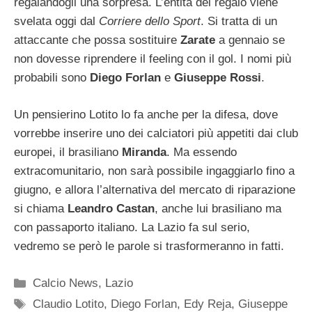
regalandogli una sorpresa. L’entità del regalo viene
svelata oggi dal
Corriere dello Sport
. Si tratta di un
attaccante che possa sostituire
Zarate
a gennaio se
non dovesse riprendere il feeling con il gol. I nomi più
probabili sono
Diego Forlan
e
Giuseppe Rossi
.
Un pensierino Lotito lo fa anche per la difesa, dove
vorrebbe inserire uno dei calciatori più appetiti dai club
europei, il brasiliano
Miranda
. Ma essendo
extracomunitario, non sarà possibile ingaggiarlo fino a
giugno, e allora l’alternativa del mercato di riparazione
si chiama
Leandro Castan
, anche lui brasiliano ma
con passaporto italiano. La Lazio fa sul serio,
vedremo se però le parole si trasformeranno in fatti.
Categorie
Calcio News
,
Lazio
Tag
Claudio Lotito
,
Diego Forlan
,
Edy Reja
,
Giuseppe