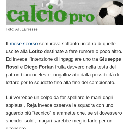
Foto: AP/LaPresse
Il
mese scorso
sembrava soltanto un’altra di quelle
uscite alla
Lotito
destinate a fare rumore o poco altro.
Ed invece l’intenzione di ingaggiare uno tra
Giuseppe
Rossi
e
Diego Forlan
frulla davvero nella testa del
patron biancoceleste, ringalluzzito dalla possibilità di
lottare per lo scudetto fino alla fine del campionato.
Lui vorrebbe un colpo da far spellare le mani dagli
applausi,
Reja
invece osserva la squadra con uno
sguardo più “tecnico” e ammette che, se si dovessero
spender soldi, magari sarebbe meglio farlo per un
difensore.