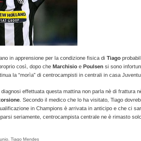
ano in apprensione per la condizione fisica di
Tiago
probabi
proprio così, dopo che
Marchisio
e
Poulsen
si sono infortun
ntinua la “morìa” di centrocampisti in centrali in casa Juventu
 diagnosi effettuata questa mattina non parla nè di frattura n
torsione
. Secondo il medico che lo ha visitato, Tiago dovre
qualificazione in Champions è arrivata in anticipo e che ci sar
parsi seriamente, centrocampista centrale ne è rimasto sol
tunio
,
Tiago Mendes