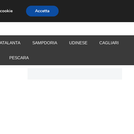
 cookie
Accetta
S
CALCIOMERCATO
ALLENATORI
ATALANTA
SAMPDORIA
UDINESE
CAGLIARI
PESCARA