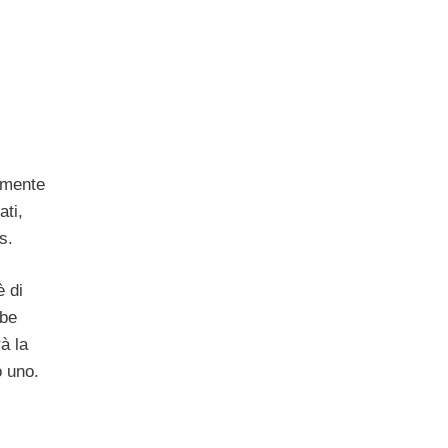
lmente
ati,
s.
è di
bbe
à la
o uno.