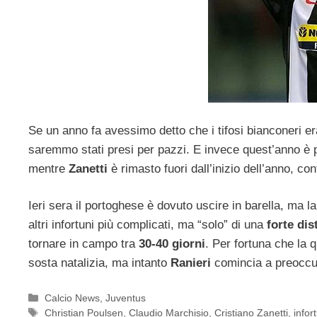
Se un anno fa avessimo detto che i tifosi bianconeri er
saremmo stati presi per pazzi. E invece quest’anno è 
mentre
Zanetti
è rimasto fuori dall’inizio dell’anno, co
Ieri sera il portoghese è dovuto uscire in barella, ma la
altri infortuni più complicati, ma “solo” di una
forte dis
tornare in campo tra
30-40 giorni
. Per fortuna che la 
sosta natalizia, ma intanto
Ranieri
comincia a preoccu
Categorie
Calcio News
,
Juventus
Tag
Christian Poulsen
,
Claudio Marchisio
,
Cristiano Zanetti
,
infor