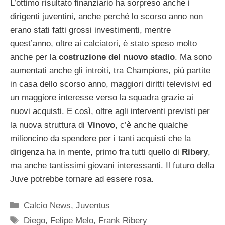
L’ottimo risultato finanziario ha sorpreso anche i
dirigenti juventini, anche perché lo scorso anno non
erano stati fatti grossi investimenti, mentre
quest’anno, oltre ai calciatori, è stato speso molto
anche per la
costruzione del nuovo stadio
. Ma sono
aumentati anche gli introiti, tra Champions, più partite
in casa dello scorso anno, maggiori diritti televisivi ed
un maggiore interesse verso la squadra grazie ai
nuovi acquisti. E così, oltre agli interventi previsti per
la nuova struttura di
Vinovo
, c’è anche qualche
milioncino da spendere per i tanti acquisti che la
dirigenza ha in mente, primo fra tutti quello di
Ribery
,
ma anche tantissimi giovani interessanti. Il futuro della
Juve potrebbe tornare ad essere rosa.
Categorie
Calcio News
,
Juventus
Tag
Diego
,
Felipe Melo
,
Frank Ribery