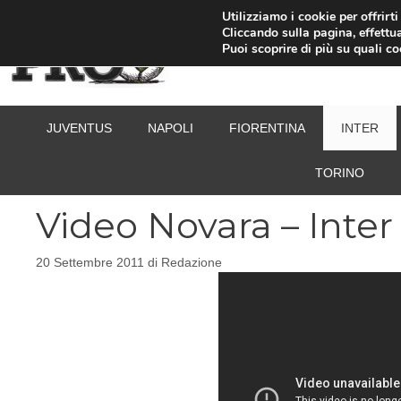
Vai
Utilizziamo i cookie per offrirt
Cliccando sulla pagina, effettua
al
Puoi scoprire di più su quali c
contenuto
JUVENTUS
NAPOLI
FIORENTINA
INTER
TORINO
Video Novara – Inter 
20 Settembre 2011
di
Redazione