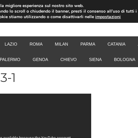
i la migliore esperienza sul nostro sito web.
ndo lo scroll o chiudendo il banner, presti il consenso all’uso di tutti i
ookie stiamo utilizzando o come disattivarli nelle
impostazioni
NEW
LAZIO
ROMA
MILAN
PARMA
CATANIA
PALERMO
GENOA
CHIEVO
SIENA
BOLOGNA
3-1