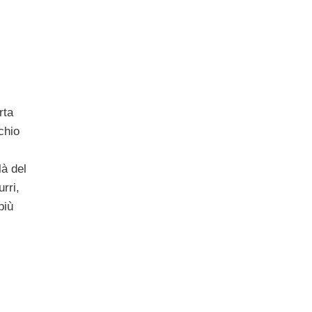
rta
chio
là del
rri,
più