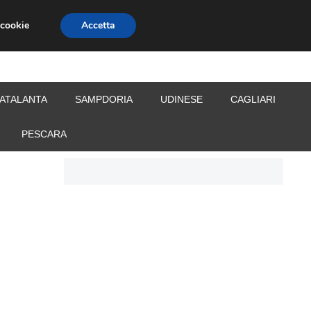
 cookie
Accetta
S
CALCIOMERCATO
ALLENATORI
ATALANTA
SAMPDORIA
UDINESE
CAGLIARI
PESCARA