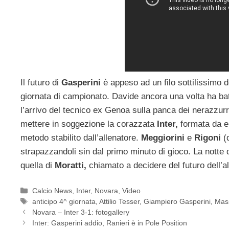
Il futuro di
Gasperini
è appeso ad un filo sottilissimo 
giornata di campionato. Davide ancora una volta ha ba
l’arrivo del tecnico ex Genoa sulla panca dei nerazzurri
mettere in soggezione la corazzata
Inter,
formata da el
metodo stabilito dall’allenatore.
Meggiorini
e
Rigoni
(d
strapazzandoli sin dal primo minuto di gioco. La notte 
quella di
Moratti,
chiamato a decidere del futuro dell’al
Categorie
Calcio News
,
Inter
,
Novara
,
Video
Tag
anticipo 4^ giornata
,
Attilio Tesser
,
Giampiero Gasperini
,
Mas
Novara – Inter 3-1: fotogallery
Inter: Gasperini addio, Ranieri è in Pole Position