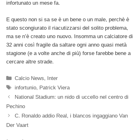
infortunato un mese fa.
E questo non si sa se è un bene o un male, perchè è
stato scongiurato il riacutizzarsi del solito problema,
ma se n’è creato uno nuovo. Insomma un calciatore di
32 anni così fragile da saltare ogni anno quasi metà
stagione (e a volte anche di più) forse farebbe bene a
cercare altre strade.
Categorie
Calcio News
,
Inter
Tag
infortunio
,
Patrick Viera
National Stadium: un nido di uccello nel centro di
Pechino
C. Ronaldo addio Real, i blancos ingaggiano Van
Der Vaart