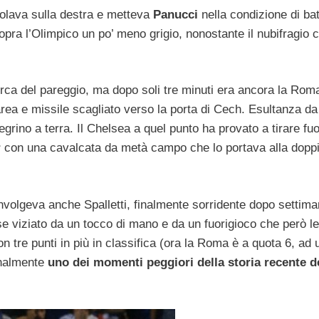
volava sulla destra e metteva
Panucci
nella condizione di ba
opra l’Olimpico un po’ meno grigio, nonostante il nubifragio c
cerca del pareggio, ma dopo soli tre minuti era ancora la Rom
’area e missile scagliato verso la porta di Cech. Esultanza da
rino a terra. Il Chelsea a quel punto ha provato a tirare fuor
r
con una cavalcata da metà campo che lo portava alla doppi
nvolgeva anche Spalletti, finalmente sorridente dopo settima
e viziato da un tocco di mano e da un fuorigioco che però le
on tre punti in più in classifica (ora la Roma è a quota 6, ad 
finalmente
uno dei momenti peggiori della storia recente d