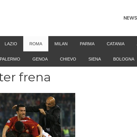
NEW
LAZIO
ROMA
MILAN
PARMA
CATANIA
PALERMO
GENOA
CHIEVO
SIENA
BOLOGNA
ter frena