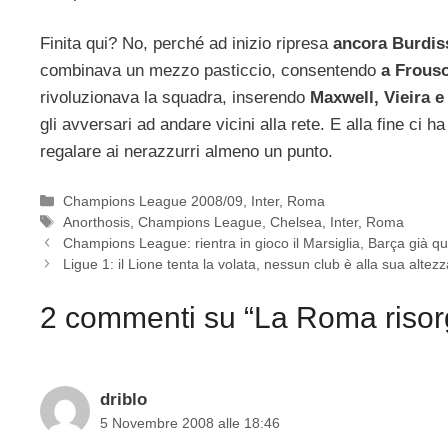
Finita qui? No, perché ad inizio ripresa
ancora Burdis
combinava un mezzo pasticcio, consentendo
a Frous
rivoluzionava la squadra, inserendo
Maxwell, Vieira 
gli avversari ad andare vicini alla rete. E alla fine ci h
regalare ai nerazzurri almeno un punto.
Categorie
Champions League 2008/09
,
Inter
,
Roma
Tag
Anorthosis
,
Champions League
,
Chelsea
,
Inter
,
Roma
Champions League: rientra in gioco il Marsiglia, Barça già qua
Ligue 1: il Lione tenta la volata, nessun club è alla sua altez
2 commenti su “La Roma risorge
driblo
5 Novembre 2008 alle 18:46