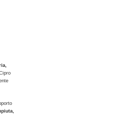
ia,
 Cipro
ente
pporto
mpiuta,