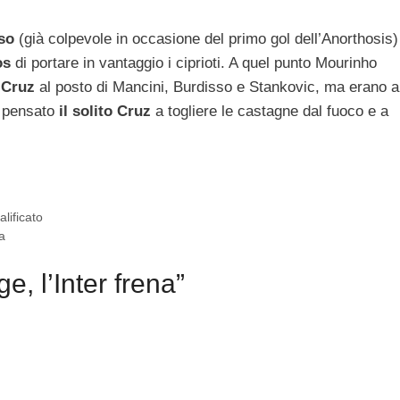
so
(già colpevole in occasione del primo gol dell’Anorthosis)
os
di portare in vantaggio i ciprioti. A quel punto Mourinho
e Cruz
al posto di Mancini, Burdisso e Stankovic, ma erano 
a pensato
il solito Cruz
a togliere le castagne dal fuoco e a
lificato
za
, l’Inter frena”