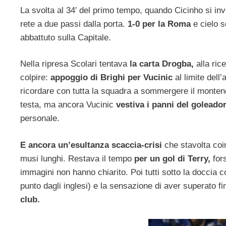
La svolta al 34′ del primo tempo, quando Cicinho si in
rete a due passi dalla porta.
1-0 per la Roma
e cielo s
abbattuto sulla Capitale.
Nella ripresa Scolari tentava
la carta Drogba,
alla ri
colpire:
appoggio di Brighi per Vucinic
al limite dell
ricordare con tutta la squadra a sommergere il monteneg
testa, ma ancora Vucinic
vestiva i panni del goleado
personale.
E ancora un’esultanza scaccia-crisi
che stavolta coi
musi lunghi. Restava il tempo
per un gol di Terry,
fors
immagini non hanno chiarito. Poi tutti sotto la doccia c
punto dagli inglesi) e la sensazione di aver superato 
club.