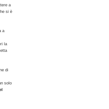
ttere a
he si è
a a
i la
etta
ne di
un solo
el