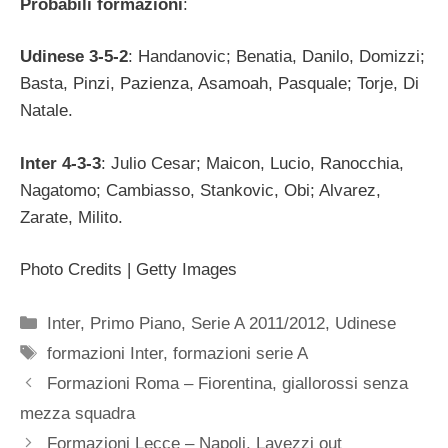
Probabili formazioni
:
Udinese 3-5-2
: Handanovic; Benatia, Danilo, Domizzi;
Basta, Pinzi, Pazienza, Asamoah, Pasquale; Torje, Di
Natale.
Inter 4-3-3
: Julio Cesar; Maicon, Lucio, Ranocchia,
Nagatomo; Cambiasso, Stankovic, Obi; Alvarez,
Zarate, Milito.
Photo Credits | Getty Images
Categorie
Inter
,
Primo Piano
,
Serie A 2011/2012
,
Udinese
Tag
formazioni Inter
,
formazioni serie A
Formazioni Roma – Fiorentina, giallorossi senza
mezza squadra
Formazioni Lecce – Napoli, Lavezzi out