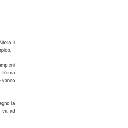
llora il
mpico.
ampioni
na Roma
he vanno
egno la
 va ad