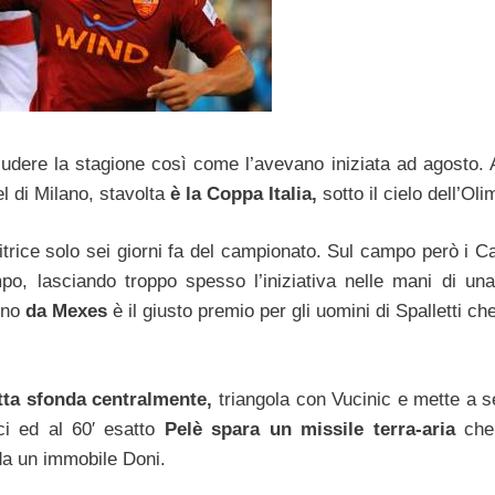
ludere la stagione così come l’avevano iniziata ad agosto. A
l di Milano, stavolta
è la Coppa Italia,
sotto il cielo dell’Oli
itrice solo sei giorni fa del campionato. Sul campo però i C
mpo, lasciando troppo spesso l’iniziativa nelle mani di u
gno
da Mexes
è il giusto premio per gli uomini di Spalletti c
tta sfonda centralmente,
triangola con Vucinic e mette a s
ci ed al 60′ esatto
Pelè spara un missile terra-aria
che
 da un immobile Doni.