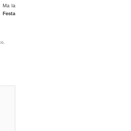
.
Ma la
e.
Festa
co
,