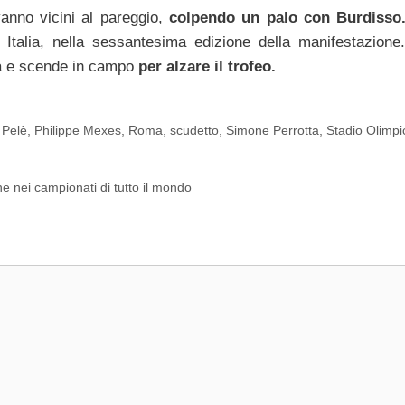
vanno vicini al pareggio,
colpendo un palo con Burdisso
talia, nella sessantesima edizione della manifestazion
ia e scende in campo
per alzare il trofeo.
,
Pelè
,
Philippe Mexes
,
Roma
,
scudetto
,
Simone Perrotta
,
Stadio Olimpi
one nei campionati di tutto il mondo