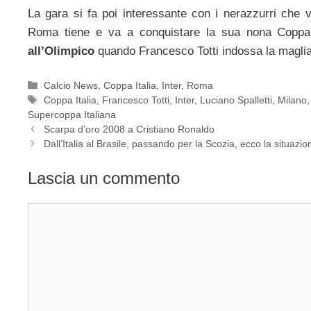
La gara si fa poi interessante con i nerazzurri che 
Roma tiene e va a conquistare la sua nona Coppa I
all’Olimpico
quando Francesco Totti indossa la magl
Categorie
Calcio News
,
Coppa Italia
,
Inter
,
Roma
Tag
Coppa Italia
,
Francesco Totti
,
Inter
,
Luciano Spalletti
,
Milano
Supercoppa Italiana
Scarpa d’oro 2008 a Cristiano Ronaldo
Dall’Italia al Brasile, passando per la Scozia, ecco la situazi
Lascia un commento
Commento