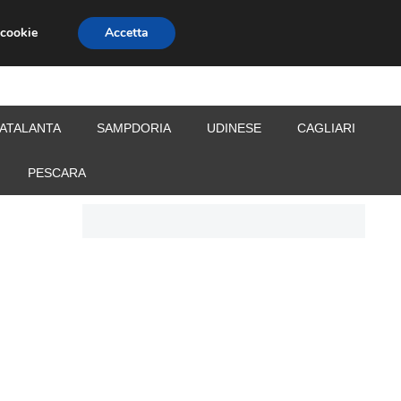
 cookie
Accetta
S
CALCIOMERCATO
ALLENATORI
ATALANTA
SAMPDORIA
UDINESE
CAGLIARI
PESCARA