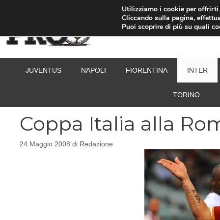
Vai
Utilizziamo i cookie per offrirt
Cliccando sulla pagina, effettua
al
Puoi scoprire di più su quali c
contenuto
JUVENTUS
NAPOLI
FIORENTINA
INTER
TORINO
Coppa Italia alla Ro
24 Maggio 2008
di
Redazione