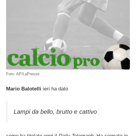
Foto: AP/LaPresse
Mario Balotelli
ieri ha dato
Lampi da bello, brutto e cattivo
come ha titolato oggi il
Daily Telegraph
. Ha segnato in