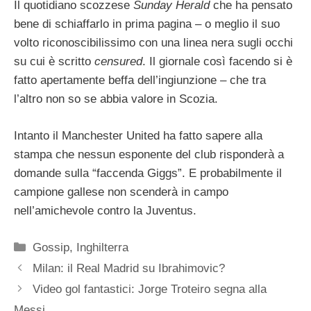
Il quotidiano scozzese
Sunday Herald
che ha pensato
bene di schiaffarlo in prima pagina – o meglio il suo
volto riconoscibilissimo con una linea nera sugli occhi
su cui è scritto
censured
. Il giornale così facendo si è
fatto apertamente beffa dell’ingiunzione – che tra
l’altro non so se abbia valore in Scozia.
Intanto il Manchester United ha fatto sapere alla
stampa che nessun esponente del club risponderà a
domande sulla “faccenda Giggs”. E probabilmente il
campione gallese non scenderà in campo
nell’amichevole contro la Juventus.
Categorie
Gossip
,
Inghilterra
Milan: il Real Madrid su Ibrahimovic?
Video gol fantastici: Jorge Troteiro segna alla
Messi