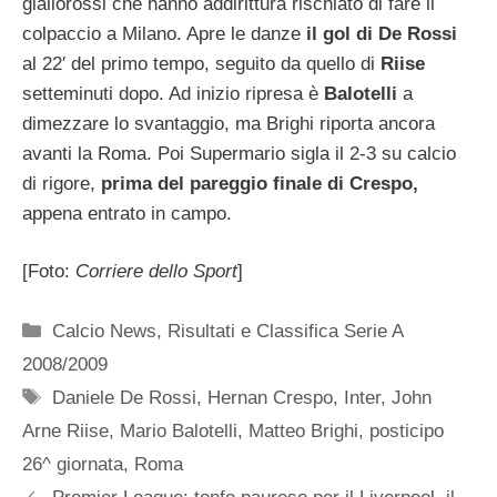
giallorossi che hanno addirittura rischiato di fare il
colpaccio a Milano. Apre le danze
il gol di De Rossi
al 22′ del primo tempo, seguito da quello di
Riise
setteminuti dopo. Ad inizio ripresa è
Balotelli
a
dimezzare lo svantaggio, ma Brighi riporta ancora
avanti la Roma. Poi Supermario sigla il 2-3 su calcio
di rigore,
prima del pareggio finale di Crespo,
appena entrato in campo.
[Foto:
Corriere dello Sport
]
Categorie
Calcio News
,
Risultati e Classifica Serie A
2008/2009
Tag
Daniele De Rossi
,
Hernan Crespo
,
Inter
,
John
Arne Riise
,
Mario Balotelli
,
Matteo Brighi
,
posticipo
26^ giornata
,
Roma