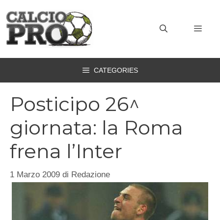
Vai
al
MEN
contenuto
CATEGORIES
Posticipo 26^
giornata: la Roma
frena l’Inter
1 Marzo 2009
di
Redazione