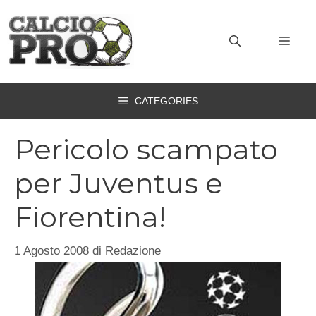
Vai
al
MEN
contenuto
CATEGORIES
Pericolo scampato
per Juventus e
Fiorentina!
1 Agosto 2008
di
Redazione