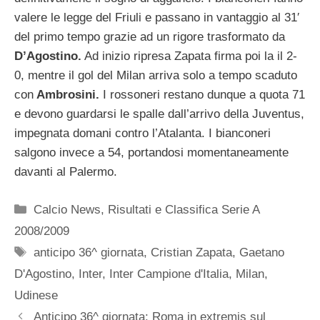
valere le legge del Friuli e passano in vantaggio al 31′
del primo tempo grazie ad un rigore trasformato da
D’Agostino.
Ad inizio ripresa Zapata firma poi la il 2-
0, mentre il gol del Milan arriva solo a tempo scaduto
con
Ambrosini.
I rossoneri restano dunque a quota 71
e devono guardarsi le spalle dall’arrivo della Juventus,
impegnata domani contro l’Atalanta. I bianconeri
salgono invece a 54, portandosi momentaneamente
davanti al Palermo.
Categorie
Calcio News
,
Risultati e Classifica Serie A
2008/2009
Tag
anticipo 36^ giornata
,
Cristian Zapata
,
Gaetano
D'Agostino
,
Inter
,
Inter Campione d'Italia
,
Milan
,
Udinese
Anticipo 36^ giornata: Roma in extremis sul