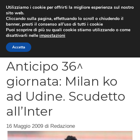
Vai
Utilizziamo i cookie per offrirti la migliore esperienza sul nostro
al
sito web.
MEN
Cliccando sulla pagina, effettuando lo scroll o chiudendo il
contenuto
banner, presti il consenso all’uso di tutti i cookie
Puoi scoprire di più su quali cookie stiamo utilizzando o come
disattivarli nelle
impostazioni
CATEGORIES
Accetta
Anticipo 36^
giornata: Milan ko
ad Udine. Scudetto
all’Inter
16 Maggio 2009
di
Redazione