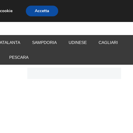
 cookie
Accetta
S
CALCIOMERCATO
ALLENATORI
ATALANTA
SAMPDORIA
UDINESE
CAGLIARI
PESCARA