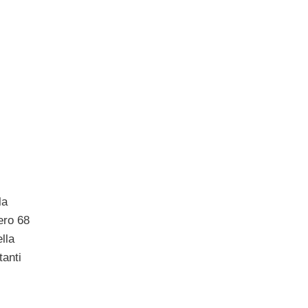
la
ero 68
ella
tanti