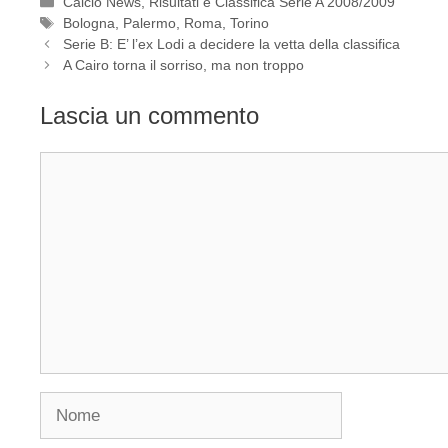
Categorie
Calcio News
,
Risultati e Classifica Serie A 2008/2009
Tag
Bologna
,
Palermo
,
Roma
,
Torino
Serie B: E’ l’ex Lodi a decidere la vetta della classifica
A Cairo torna il sorriso, ma non troppo
Lascia un commento
Commento
Nome