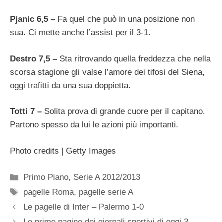
Pjanic 6,5 –
Fa quel che può in una posizione non
sua. Ci mette anche l’assist per il 3-1.
Destro 7,5 –
Sta ritrovando quella freddezza che nella
scorsa stagione gli valse l’amore dei tifosi del Siena,
oggi trafitti da una sua doppietta.
Totti 7 –
Solita prova di grande cuore per il capitano.
Partono spesso da lui le azioni più importanti.
Photo credits | Getty Images
Categorie
Primo Piano
,
Serie A 2012/2013
Tag
pagelle Roma
,
pagelle serie A
Le pagelle di Inter – Palermo 1-0
Le prime pagine dei giornali sportivi di oggi 3