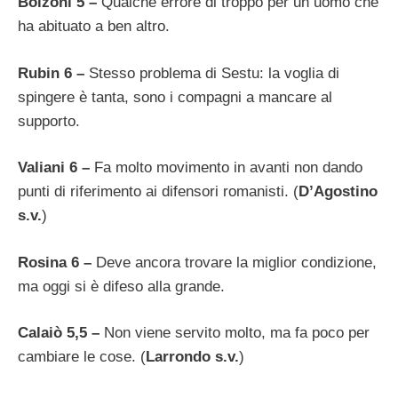
Bolzoni 5 –
Qualche errore di troppo per un uomo che
ha abituato a ben altro.
Rubin 6 –
Stesso problema di Sestu: la voglia di
spingere è tanta, sono i compagni a mancare al
supporto.
Valiani 6 –
Fa molto movimento in avanti non dando
punti di riferimento ai difensori romanisti. (
D’Agostino
s.v.
)
Rosina 6 –
Deve ancora trovare la miglior condizione,
ma oggi si è difeso alla grande.
Calaiò 5,5 –
Non viene servito molto, ma fa poco per
cambiare le cose. (
Larrondo s.v.
)