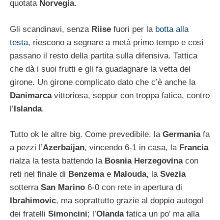
quotata
Norvegia
.
Gli scandinavi, senza
Riise
fuori per la
botta alla
testa
, riescono a segnare a metà primo tempo e così
passano il resto della partita sulla difensiva. Tattica
che dà i suoi frutti e gli fa guadagnare la vetta del
girone. Un girone complicato dato che c’è anche la
Danimarca
vittoriosa, seppur con troppa fatica, contro
l’
Islanda
.
Tutto ok le altre big. Come prevedibile, la
Germania
fa
a pezzi l’
Azerbaijan
, vincendo 6-1 in casa, la
Francia
rialza la testa battendo la
Bosnia Herzegovina
con
reti nel finale di
Benzema
e
Malouda
, la
Svezia
sotterra
San Marino
6-0 con rete in apertura di
Ibrahimovic
, ma soprattutto grazie al doppio autogol
dei fratelli
Simoncini
; l’
Olanda
fatica un po’ ma alla