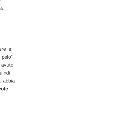
ta
ere le
 pelo”
 avuto
uindi
u abbia
ole