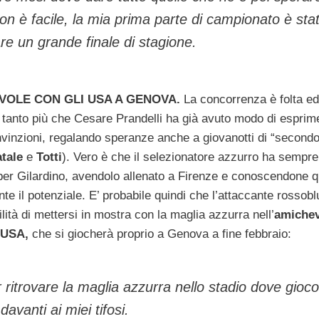
n è facile, la mia prima parte di campionato è sta
re un grande finale di stagione.
VOLE CON GLI USA A GENOVA.
La concorrenza è folta ed
 tanto più che Cesare Prandelli ha già avuto modo di esprim
nvinzioni, regalando speranze anche a giovanotti di “secondo
tale
e
Totti
). Vero è che il selezionatore azzurro ha sempre
per Gilardino, avendolo allenato a Firenze e conoscendone q
te il potenziale. E’ probabile quindi che l’attaccante rossobl
lità di mettersi in mostra con la maglia azzurra nell’
amichev
 USA,
che si giocherà proprio a Genova a fine febbraio:
 ritrovare la maglia azzurra nello stadio dove gioco
vanti ai miei tifosi.