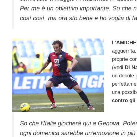
Per me è un obiettivo importante. So che no
così così, ma ora sto bene e ho voglia di fa
L’AMICHE
agguerrita,
proprie co
(vedi
Di Na
un debole 
perfettamen
una possibi
contro gli
So che l’Italia giocherà qui a Genova. Poter
ogni domenica sarebbe un’emozione in più da