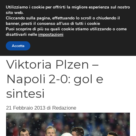
Vai
Utilizziamo i cookie per offrirti la migliore esperienza sul nostro
al
sito web.
MEN
Cliccando sulla pagina, effettuando lo scroll o chiudendo il
contenuto
banner, presti il consenso all’uso di tutti i cookie
Puoi scoprire di più su quali cookie stiamo utilizzando o come
disattivarli nelle
impostazioni
CATEGORIES
Accetta
Viktoria Plzen –
Napoli 2-0: gol e
sintesi
21 Febbraio 2013
di
Redazione