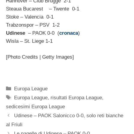
Hannover – Club Brugge 2-1
Steaua Bucarest – Twente 0-1
Stoke – Valencia 0-1
Trabzonspor – PSV 1-2
Udinese
– PAOK 0-0 (
cronaca
)
Wisla – St. Liege 1-1
[Photo Credits | Getty Images]
Categorie
Europa League
Tag
Europa League
,
risultati Europa League
,
sedicesimi Europa League
Udinese – PAOK Salonicco 0-0, solo reti bianche
al Friuli
Le pagelle di Udinese – PAOK 0-0