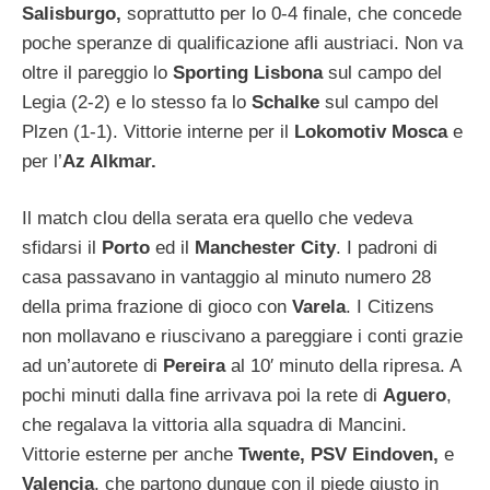
Salisburgo,
soprattutto per lo 0-4 finale, che concede
poche speranze di qualificazione afli austriaci. Non va
oltre il pareggio lo
Sporting Lisbona
sul campo del
Legia (2-2) e lo stesso fa lo
Schalke
sul campo del
Plzen (1-1). Vittorie interne per il
Lokomotiv Mosca
e
per l’
Az Alkmar.
Il match clou della serata era quello che vedeva
sfidarsi il
Porto
ed il
Manchester City
. I padroni di
casa passavano in vantaggio al minuto numero 28
della prima frazione di gioco con
Varela
. I Citizens
non mollavano e riuscivano a pareggiare i conti grazie
ad un’autorete di
Pereira
al 10′ minuto della ripresa. A
pochi minuti dalla fine arrivava poi la rete di
Aguero
,
che regalava la vittoria alla squadra di Mancini.
Vittorie esterne per anche
Twente, PSV Eindoven,
e
Valencia
, che partono dunque con il piede giusto in