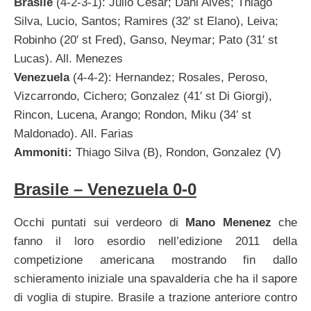
Brasile
(4-2-3-1): Julio Cesar; Dani Alves; Thiago
Silva, Lucio, Santos; Ramires (32′ st Elano), Leiva;
Robinho (20′ st Fred), Ganso, Neymar; Pato (31′ st
Lucas). All. Menezes
Venezuela
(4-4-2): Hernandez; Rosales, Peroso,
Vizcarrondo, Cichero; Gonzalez (41′ st Di Giorgi),
Rincon, Lucena, Arango; Rondon, Miku (34′ st
Maldonado). All. Farias
Ammoniti:
Thiago Silva (B), Rondon, Gonzalez (V)
Brasile – Venezuela 0-0
Occhi puntati sui verdeoro di
Mano Menenez
che
fanno il loro esordio nell’edizione 2011 della
competizione americana mostrando fin dallo
schieramento iniziale una spavalderia che ha il sapore
di voglia di stupire. Brasile a trazione anteriore contro