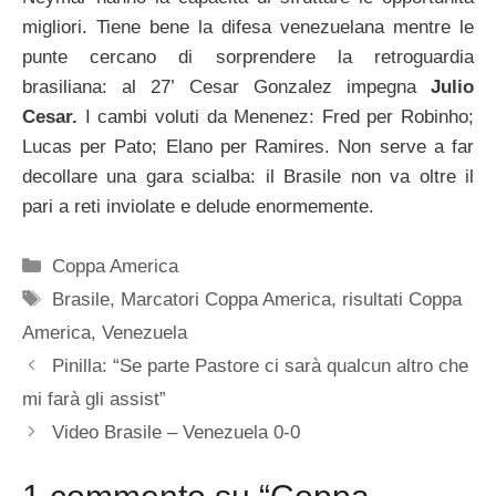
migliori. Tiene bene la difesa venezuelana mentre le
punte cercano di sorprendere la retroguardia
brasiliana: al 27’ Cesar Gonzalez impegna
Julio
Cesar.
I cambi voluti da Menenez: Fred per Robinho;
Lucas per Pato; Elano per Ramires. Non serve a far
decollare una gara scialba: il Brasile non va oltre il
pari a reti inviolate e delude enormemente.
Categorie
Coppa America
Tag
Brasile
,
Marcatori Coppa America
,
risultati Coppa
America
,
Venezuela
Pinilla: “Se parte Pastore ci sarà qualcun altro che
mi farà gli assist”
Video Brasile – Venezuela 0-0