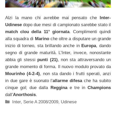
Alzi la mano chi avrebbe mai pensato che
Inter-
Udinese
dopo due mesi di campionato sarebbe stato il
match clou della 11° giornata
. Complimenti quindi
alla squadra di
Marino
che oltre a disputare un grande
inizio di torneo, sta brillando anche in
Europa
, dando
segno di grande maturità. L’Inter, invece, nonostante
abbia gli stessi
punti (21)
, non sta attraversando un
grande momento di forma. Il nuovo modulo provato da
Mourinho (4-2-4)
, non sta dando i frutti sperati, anzi
in due gare è suonato l’
allarme difesa
che ha subito
cinque gol; due dalla
Reggina
e tre in
Champions
dall’
Anorthosis
.
Categorie
Inter
,
Serie A 2008/2009
,
Udinese